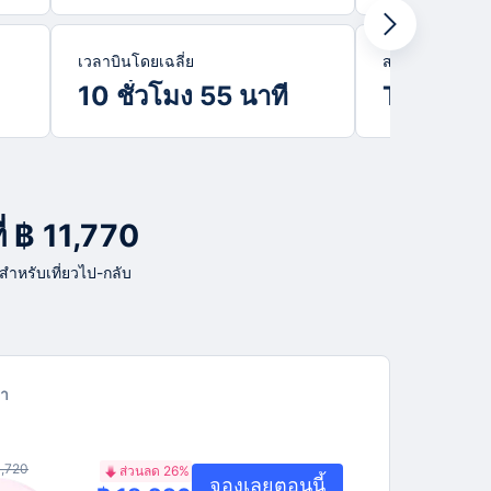
เวลาบินโดยเฉลี่ย
สายการบินยอดน
10 ชั่วโมง 55 นาที
Thai Ai
ี่ ฿ 11,770
 สำหรับเที่ยวไป-กลับ
า
4,720
ส่วนลด 26%
จองเลยตอนนี้