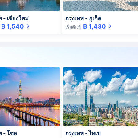
พ
-
เชียงใหม่
กรุงเทพ
-
ภูเก็ต
฿ 1,540
฿ 1,430
เริ่มต้นที่
พ
-
โซล
กรุงเทพ
-
ไทเป