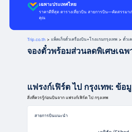
เฉพาะประเทศไทย
ราคาดีที่สุด ตารางเที่ยวบิน สายการบิน—คัดสรรมาเพ
คุณ
แพ็คเก็จตั๋วเครื่องบิน+โรงแรมกรุงเทพ
ตั๋วเ
Trip.co.th
>
>
จองตั๋วพร้อมส่วนลดพิเศษเฉ
แฟรงก์เฟิร์ต ไป กรุงเทพ: ข้อมู
สิ่งที่ควรรู้ก่อนบินจาก แฟรงก์เฟิร์ต ไป กรุงเทพ
สายการบินแนะนำ
เอทิฮัด (Etihad