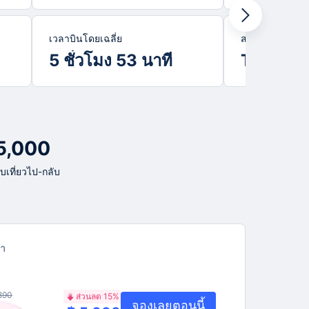
เวลาบินโดยเฉลี่ย
สายการบินยอดน
5 ชั่วโมง 53 นาที
Thai Air
 5,000
ับเที่ยวไป-กลับ
า
890
ส่วนลด 15%
จองเลยตอนนี้