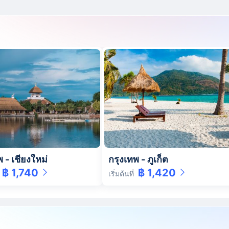
พ
-
เชียงใหม่
กรุงเทพ
-
ภูเก็ต
฿ 1,740
฿ 1,420
เริ่มต้นที่