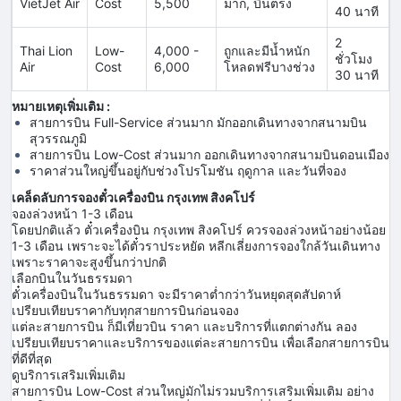
VietJet Air
Cost
5,500
มาก, บินตรง
40 นาที
2
Thai Lion
Low-
4,000 -
ถูกและมีน้ำหนัก
ชั่วโมง
Air
Cost
6,000
โหลดฟรีบางช่วง
30 นาที
หมายเหตุเพิ่มเติม :
สายการบิน Full-Service ส่วนมาก มักออกเดินทางจากสนามบิน
สุวรรณภูมิ
สายการบิน Low-Cost ส่วนมาก ออกเดินทางจากสนามบินดอนเมือง
ราคาส่วนใหญ่ขึ้นอยู่กับช่วงโปรโมชัน ฤดูกาล และวันที่จอง
เคล็ดลับการจองตั๋วเครื่องบิน กรุงเทพ สิงคโปร์
จองล่วงหน้า 1-3 เดือน
โดยปกติแล้ว ตั๋วเครื่องบิน กรุงเทพ สิงคโปร์ ควรจองล่วงหน้าอย่างน้อย
1-3 เดือน เพราะจะได้ตั๋วราประหยัด หลีกเลี่ยงการจองใกล้วันเดินทาง
เพราะราคาจะสูงขึ้นกว่าปกติ
เลือกบินในวันธรรมดา
ตั๋วเครื่องบินในวันธรรมดา จะมีราคาต่ำกว่าวันหยุดสุดสัปดาห์
เปรียบเทียบราคากับทุกสายการบินก่อนจอง
แต่ละสายการบิน ก็มีเที่ยวบิน ราคา และบริการที่แตกต่างกัน ลอง
เปรียบเทียบราคาและบริการของแต่ละสายการบิน เพื่อเลือกสายการบิน
ที่ดีที่สุด
ดูบริการเสริมเพิ่มเติม
สายการบิน Low-Cost ส่วนใหญ่มักไม่รวมบริการเสริมเพิ่มเติม อย่าง