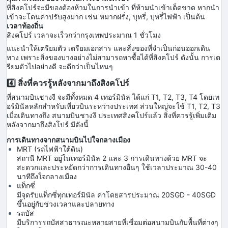
ที่สิงคโปร์จะมีของต้องห้ามในการนำเข้า ที่ห้ามนำเข้าเด็ดขาด หากนำ
เข้าจะโดนค่าปรับสูงมาก เช่น หมากฝรั่ง, บุหรี่, บุหรี่ไฟฟ้า เป็นต้น
เวลาท้องถิ่น
สิงคโปร์ เวลาจะเร็วกว่ากรุงเทพประมาณ 1 ชั่วโมง
แนะนำให้เตรียมตัว เตรียมเอกสาร และสิ่งของที่จำเป็นก่อนออกเดิน
ทาง เพราะสิ่งของบางอย่างไม่สามารถหาซื้อได้ที่สิงคโปร์ ดังนั้น การเต
รียมตัวไปอย่างดี จะดีกว่าเป็นไหนๆ
4️⃣ สิ่งที่ควรรู้หลังจากมาถึงสิงคโปร์
ที่สนามบินชางงี จะมีทั้งหมด 4 เทอร์มินัล ได้แก่ T1, T2, T3, T4 โดยเท
อร์มินัลหลักสำหรับเที่ยวบินระหว่างประเทศ ส่วนใหญ่จะใช้ T1, T2, T3
เมื่อเดินทางถึง สนามบินชางงี ประเทศสิงคโปร์แล้ว สิ่งที่ควรรู้เพิ่มเติม
หลังจากมาถึงสิงโปร์ มีดังนี้
การเดินทางจากสนามบินไปใจกลางเมือง
MRT (รถไฟฟ้าใต้ดิน)
สถานี MRT อยู่ในเทอร์มินัล 2 และ 3 การเดินทางด้วย MRT จะ
สะดวกและประหยัดกว่าการเดินทางอื่นๆ ใช้เวลาประมาณ 30-40
นาทีถึงใจกลางเมือง
แท็กซี่
มีจุดรับแท็กซี่ทุกเทอร์มินัล ค่าโดยสารประมาณ 20SGD - 40SGD
ขึ้นอยู่กับช่วงเวลาและปลายทาง
รถบัส
มีบริการรถบัสสาธารณะหลายสายที่เชื่อมต่อสนามบินกับพื้นที่ต่างๆ