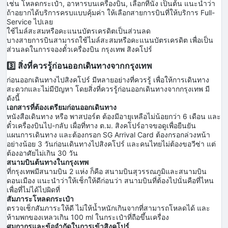
เช่น โหลดกระเป๋า, อาหารบนเครื่องบิน, เลือกที่นั่ง เป็นต้น แนะนำว่า
ถ้าอยากได้บริการครบแบบคุ้มค่า ให้เลือกสายการบินที่ให้บริการ Full-
Service ไปเลย
ใช้ไมล์สะสมหรือคะแนนบัตรเครดิตเป็นส่วนลด
บางสายการบินสามารถใช้ไมล์สะสมหรือคะแนนบัตรเครดิต เพื่อเป็น
ส่วนลดในการจองตั๋วเครื่องบิน กรุงเทพ สิงคโปร์
3️⃣ สิ่งที่ควรรู้ก่อนออกเดินทางจากกรุงเทพ
ก่อนออกเดินทางไปสิงคโปร์ มีหลายอย่างที่ควรรู้ เพื่อให้การเดินทาง
สะดวกและไม่มีปัญหา โดยสิ่งที่ควรรู้ก่อนออกเดินทางจากกรุงเทพ มี
ดังนี้
เอกสารที่ต้องเตรียมก่อนออกเดินทาง
หนังสือเดินทาง หรือ พาสปอร์ต ต้องมีอายุเหลือไม่น้อยกว่า 6 เดือน และ
ตั๋วเครื่องบินไป-กลับ เผื่อที่ทาง ต.ม. สิงคโปร์อาจขอดูเพื่อยืนยัน
แผนการเดินทาง และต้องกรอก SG Arrival Card ต้องกรอกล่วงหน้า
อย่างน้อย 3 วันก่อนเดินทางไปสิงคโปร์ และคนไทยไม่ต้องขอวีซ่า แต่
ต้องอาศัยไม่เกิน 30 วัน
สนามบินต้นทางในกรุงเทพ
ที่กรุงเทพมีสนามบิน 2 แห่ง ก็คือ สนามบินสุวรรณภูมิและสนามบิน
ดอนเมือง แนะนำว่าให้เช็กให้ดีก่อนว่า สนามบินที่ต้องไปนั่นคือที่ไหน
เพื่อที่ไม่ได้ไปผิดที่
สัมภาระโหลดกระเป๋า
ตรวจเช็กสัมภาระให้ดี ไม่ให้น้ำหนักเกินจากที่สามารถโหลดได้ และ
ห้ามพกของเหลวเกิน 100 ml ในกระเป๋าที่ถือขึ้นเครื่อง
ศุมกากรและข้อจำกัดในการเข้าสิงคโปร์