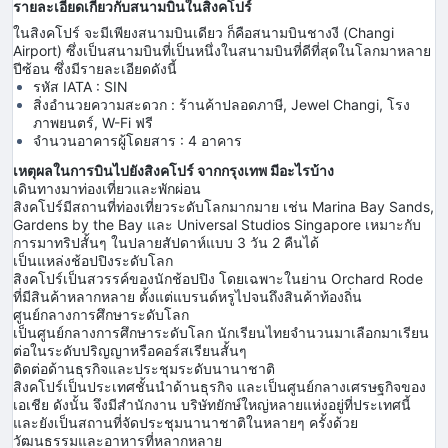
รายละเอียดเกี่ยวกับสนามบินในสิงคโปร์
ในสิงคโปร์ จะมีเพียงสนามบินเดียว ก็คือสนามบินชางงี (Changi
Airport) ซึ่งเป็นสนามบินที่เป็นหนึ่งในสนามบินที่ดีที่สุดในโลกมาหลาย
ปีซ้อน ซึ่งมีรายละเอียดดังนี้
รหัส IATA : SIN
สิ่งอำนวยความสะดวก : ร้านค้าปลอดภาษี, Jewel Changi, โรง
ภาพยนตร์, W-Fi ฟรี
จำนวนอาคารผู้โดยสาร : 4 อาคาร
เหตุผลในการบินไปยังสิงคโปร์ จากกรุงเทพ มีอะไรบ้าง
เดินทางมาท่องเที่ยวและพักผ่อน
สิงคโปร์มีสถานที่ท่องเที่ยวระดับโลกมากมาย เช่น Marina Bay Sands,
Gardens by the Bay และ Universal Studios Singapore เหมาะกับ
การมาทริปสั้นๆ ในปลายสัปดาห์แบบ 3 วัน 2 คืนได้
เป็นแหล่งช้อปปิงระดับโลก
สิงคโปร์เป็นสวรรค์ของนักช้อปปิง โดยเฉพาะในย่าน Orchard Rode
ที่มีสินค้าหลากหลาย ตั้งแต่แบรนด์หรูไปจนถึงสินค้าท้องถิ่น
ศูนย์กลางการศึกษาระดับโลก
เป็นศูนย์กลางการศึกษาระดับโลก นักเรียนไทยจำนวนมาเลือกมาเรียน
ต่อในระดับปริญญาหรือคอร์สเรียนสั้นๆ
ติดต่อด้านธุรกิจและประชุมระดับนานาชาติ
สิงคโปร์เป็นประเทศชั้นนำด้านธุรกิจ และเป็นศูนย์กลางเศรษฐกิจของ
เอเชีย ดังนั้น จึงมีสำนักงาน บริษัทยักษ์ใหญ่หลายแห่งอยู่ที่ประเทศนี้
และยังเป็นสถานที่จัดประชุมนานาชาติในหลายๆ ครั้งด้วย
วัฒนธรรมและอาหารที่หลากหลาย