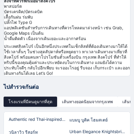
สิ่งจำที่ควรพกเมื่อมาสิงคโปร์
พาสปอร์ต
บัตรเครดิต/บัตรเดบิต
เสื้อกันฝน ร่มพับ
ปลั๊กไฟ Type G
แอปพลิเคชันสำหรับการเดินทางที่ควรโหลดมาล่วงหน้า เช่น Grab,
Google Maps เป็นต้น
น้ำดื่มติดตัว เนื่องจากเดินเยอะและอากาศร้อน
ประเทศสิงคโปร์ เป็นอีกหนึ่งประเทศในเช็กลิสต์ที่ต้องเดินทางมาให้ได้
ใช้เวลาสั้นๆ ในช่วงสุดสัปดาห์หรือหยุดยาว หาเวลาเดินทางมาเที่ยวที่
สิงคโปร์ พร้อมคนหาโปรโมชันตั๋วเครื่องบิน กรุงเทพ สิงคโปร์ ที่ทำให้
ทริปนี้ของคุณคุ้มค่าและประหยัดงบในการเดินทาง แถมยังได้ความ
ประทับใจดีๆ กลับไปอีกเพียบ จะรออะไรอยู่ รีบจอง เก็บกระเป๋า และออก
เดินทางกันได้เลย Let’s Go!
ไปสำรวจกันต่อ
โรงแรมที่มีคนดูมากที่สุด
เส้นทางยอดนิยมจากกรุงเทพ
เส้นท
Authentic red Thai-inspired home in Laguna!
แบมบู บูติค โฮมสเตย์
Urban Elegance Knightsbridge BTS Bearing
วนิลาวิว รีสอร์ท