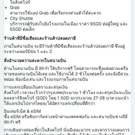
ในสิงคโปร์
Grab
สามารถใช้แอป Grab เพื่อเรียกรถส่วนตัวได้สะดวก
City Shuttle
บริการรถตู้รับส่งไปยังโรงแรมในเมือง ราคา 9SGD ต่อผู้ใหญ่ และ
6SGD ต่อเด็ก
ร้านค้าที่มีชื่อเสียงและร้านค้าปลอดภาษี
ภายในสนามบิน จะมีร้านค้าที่มีชื่อเสียงและร้านค้าปลอดภาษี ซึ่งอยู่
ระหว่างเทอร์มินัล 1 และ 2
สิ่งอำนวยความสะดวกในสนามบิน
ด้านในสนามบิน มี Wi-Fi ให้บริการฟรี โดยสามารถเชื่อมต่อผ่านเครือ
ข่ายของสนามบินได้เลย และใช้งานได้ 3 ชั่วโมงต่อครั้ง และยังมีสวน
หย่อม ห้องนั่งเล่น และโรงแรมภายในสนามบิน
การแลกเปลี่ยนเงินตราและสกุลเงิน
สิงคโปร์ เวลาจะเร็วกว่ากรุงเทพประมาณ 1 ชั่วโมง และสกุลเงินจะเป็น
ดอลลาร์สิงคโปร์ (SGD) โดย 1 SGD จะประมาณ 27-28 บาท แนะนำ
ให้แลกเงินไปจากไทยจะได้อัตราแลกเปลี่ยนที่ดีกว่า
อินเทอร์เน็ต & eSIM
ซื้อ eSIM หรือซิมการ์ดล่วงหน้าผ่านแพลตฟอร์ม และสนามบินชางงีมี
Wi-Fi ฟรี
การเดินทางท่องเที่ยวในสิงคโปร์ นั่นมีเยอะมากๆ และควรวางแผนการ