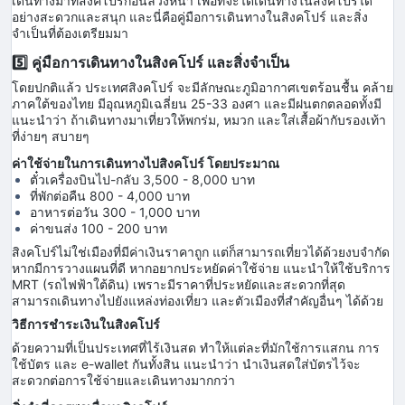
เดินทางมาที่สิงคโปร์ก่อนล่วงหน้า เพื่อที่จะได้เดินทางในสิงคโปร์ได้
อย่างสะดวกและสนุก และนี่คือคู่มือการเดินทางในสิงคโปร์ และสิ่ง
จำเป็นที่ต้องเตรียมมา
5️⃣ คู่มือการเดินทางในสิงคโปร์ และสิ่งจำเป็น
โดยปกติแล้ว ประเทศสิงคโปร์ จะมีลักษณะภูมิอากาศเขตร้อนชื้น คล้าย
ภาคใต้ของไทย มีอุณหภูมิเฉลี่ยน 25-33 องศา และมีฝนตกตลอดทั้งมี
แนะนำว่า ถ้าเดินทางมาเที่ยวให้พกร่ม, หมวก และใส่เสื้อผ้ากับรองเท้า
ที่ง่ายๆ สบายๆ
ค่าใช้จ่ายในการเดินทางไปสิงคโปร์ โดยประมาณ
ตั๋วเครื่องบินไป-กลับ 3,500 - 8,000 บาท
ที่พักต่อคืน 800 - 4,000 บาท
อาหารต่อวัน 300 - 1,000 บาท
ค่าขนส่ง 100 - 200 บาท
สิงคโปร์ไม่ใช่เมืองที่มีค่าเงินราคาถูก แต่ก็สามารถเที่ยวได้ด้วยงบจำกัด
หากมีการวางแผนที่ดี หากอยากประหยัดค่าใช้จ่าย แนะนำให้ใช้บริการ
MRT (รถไฟฟ้าใต้ดิน) เพราะมีราคาที่ประหยัดและสะดวกที่สุด
สามารถเดินทางไปยังแหล่งท่องเที่ยว และตัวเมืองที่สำคัญอื่นๆ ได้ด้วย
วิธีการชำระเงินในสิงคโปร์
ด้วยความที่เป็นประเทศที่ไร้เงินสด ทำให้แต่ละที่มักใช้การแสกน การ
ใช้บัตร และ e-wallet กันทั้งสิน แนะนำว่า นำเงินสดใส่บัตรไว้จะ
สะดวกต่อการใช้จ่ายและเดินทางมากกว่า