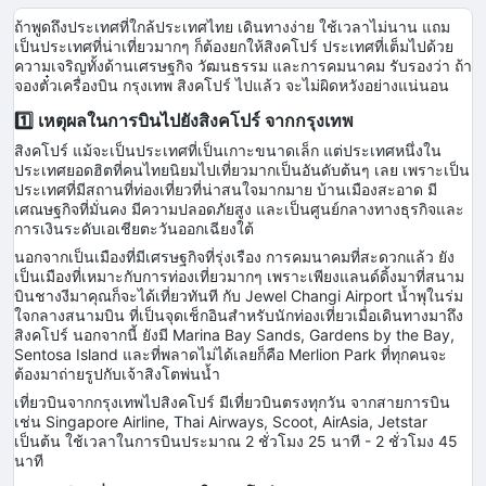
ถ้าพูดถึงประเทศที่ใกล้ประเทศไทย เดินทางง่าย ใช้เวลาไม่นาน แถม
เป็นประเทศที่น่าเที่ยวมากๆ ก็ต้องยกให้สิงคโปร์ ประเทศที่เต็มไปด้วย
ความเจริญทั้งด้านเศรษฐกิจ วัฒนธรรม และการคมนาคม รับรองว่า ถ้า
จองตั๋วเครื่องบิน กรุงเทพ สิงคโปร์ ไปแล้ว จะไม่ผิดหวังอย่างแน่นอน
1️⃣ เหตุผลในการบินไปยังสิงคโปร์ จากกรุงเทพ
สิงคโปร์ แม้จะเป็นประเทศที่เป็นเกาะขนาดเล็ก แต่ประเทศหนึ่งใน
ประเทศยอดฮิตที่คนไทยนิยมไปเที่ยวมากเป็นอันดับต้นๆ เลย เพราะเป็น
ประเทศที่มีสถานที่ท่องเที่ยวที่น่าสนใจมากมาย บ้านเมืองสะอาด มี
เศณษฐกิจที่มั่นคง มีความปลอดภัยสูง และเป็นศูนย์กลางทางธุรกิจและ
การเงินระดับเอเชียตะวันออกเฉียงใต้
นอกจากเป็นเมืองที่มีเศรษฐกิจที่รุ่งเรือง การคมนาคมที่สะดวกแล้ว ยัง
เป็นเมืองที่เหมาะกับการท่องเที่ยวมากๆ เพราะเพียงแลนด์ดิ้งมาที่สนาม
บินชางงีมาคุณก็จะได้เที่ยวทันที กับ Jewel Changi Airport น้ำพุในร่ม
ใจกลางสนามบิน ที่เป็นจุดเช็กอินสำหรับนักท่องเที่ยวเมื่อเดินทางมาถึง
สิงคโปร์ นอกจากนี้ ยังมี Marina Bay Sands, Gardens by the Bay,
Sentosa Island และที่พลาดไม่ได้เลยก็คือ Merlion Park ที่ทุกคนจะ
ต้องมาถ่ายรูปกับเจ้าสิงโตพ่นน้ำ
เที่ยวบินจากกรุงเทพไปสิงคโปร์ มีเที่ยวบินตรงทุกวัน จากสายการบิน
เช่น Singapore Airline, Thai Airways, Scoot, AirAsia, Jetstar
เป็นต้น ใช้เวลาในการบินประมาณ 2 ชั่วโมง 25 นาที - 2 ชั่วโมง 45
นาที