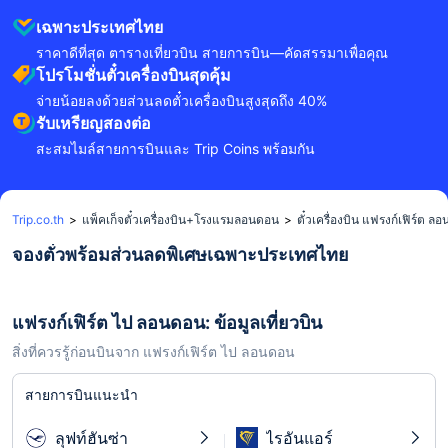
เฉพาะประเทศไทย
ราคาดีที่สุด ตารางเที่ยวบิน สายการบิน—คัดสรรมาเพื่อคุณ
โปรโมชั่นตั๋วเครื่องบินสุดคุ้ม
จ่ายน้อยลงด้วยส่วนลดตั๋วเครื่องบินสูงสุดถึง 40%
รับเหรียญสองต่อ
สะสมไมล์สายการบินและ Trip Coins พร้อมกัน
Trip.co.th
>
แพ็คเก็จตั๋วเครื่องบิน+โรงแรมลอนดอน
>
ตั๋วเครื่องบิน แฟรงก์เฟิร์ต ล
จองตั๋วพร้อมส่วนลดพิเศษเฉพาะประเทศไทย
แฟรงก์เฟิร์ต ไป ลอนดอน: ข้อมูลเที่ยวบิน
สิ่งที่ควรรู้ก่อนบินจาก แฟรงก์เฟิร์ต ไป ลอนดอน
สายการบินแนะนำ
ลุฟท์ฮันซ่า
ไรอันแอร์