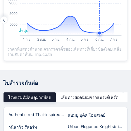
ราคาที่แสดงคำนวณจากราคาตั๋วของเส้นทางที่เกี่ยวข้องโดยเฉลี่ย
รายสัปดาห์บน Trip.co.th
ไปสำรวจกันต่อ
โรงแรมที่มีคนดูมากที่สุด
เส้นทางยอดนิยมจากแฟรงก์เฟิร์ต
เ
Authentic red Thai-inspired home in Laguna!
แบมบู บูติค โฮมสเตย์
Urban Elegance Knightsbridge BTS Bearing
วนิลาวิว รีสอร์ท