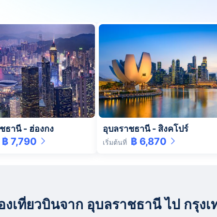
ชธานี
-
ฮ่องกง
อุบลราชธานี
-
สิงคโปร์
฿ 7,790
฿ 6,870
เริ่มต้นที่
ารจองเที่ยวบินจาก อุบลราชธานี ไป กรุง