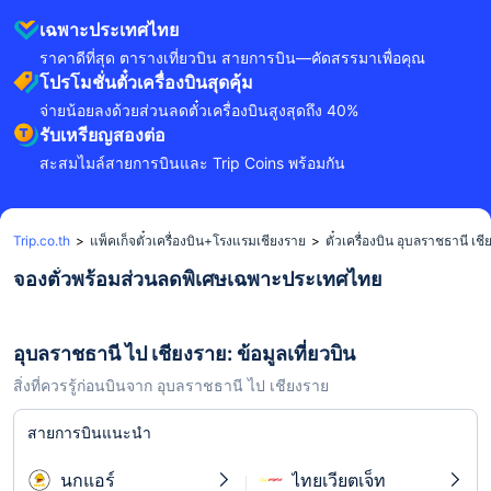
เฉพาะประเทศไทย
ราคาดีที่สุด ตารางเที่ยวบิน สายการบิน—คัดสรรมาเพื่อคุณ
โปรโมชั่นตั๋วเครื่องบินสุดคุ้ม
จ่ายน้อยลงด้วยส่วนลดตั๋วเครื่องบินสูงสุดถึง 40%
รับเหรียญสองต่อ
สะสมไมล์สายการบินและ Trip Coins พร้อมกัน
Trip.co.th
>
แพ็คเก็จตั๋วเครื่องบิน+โรงแรมเชียงราย
>
ตั๋วเครื่องบิน อุบลราชธานี เช
จองตั๋วพร้อมส่วนลดพิเศษเฉพาะประเทศไทย
อุบลราชธานี ไป เชียงราย: ข้อมูลเที่ยวบิน
สิ่งที่ควรรู้ก่อนบินจาก อุบลราชธานี ไป เชียงราย
สายการบินแนะนำ
นกแอร์
ไทยเวียตเจ็ท