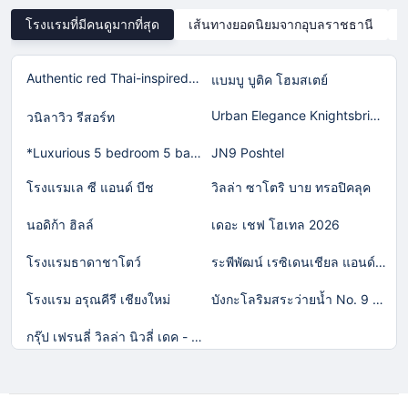
โรงแรมที่มีคนดูมากที่สุด
เส้นทางยอดนิยมจากอุบลราชธานี
Authentic red Thai-inspired home in Laguna!
แบมบู บูติค โฮมสเตย์
Urban Elegance Knightsbridge BTS Bearing
วนิลาวิว รีสอร์ท
*Luxurious 5 bedroom 5 bathroom Gym Views v138
JN9 Poshtel
โรงแรมเล ซี แอนด์ บีช
วิลล่า ซาโตริ บาย ทรอปิคลุค
นอดิก้า ฮิลล์
เดอะ เชฟ โฮเทล 2026
โรงแรมธาดาชาโตว์
ระพีพัฒน์ เรซิเดนเชียล แอนด์ รีสอร์ท
โรงแรม อรุณคีรี เชียงใหม่
บังกะโลริมสระว่ายน้ำ No. 9 (วอกตั้ม)
กรุ๊ป เฟรนลี่ วิลล่า นิวลี่ เดค - พูล เคทีวี แอนดื บาร์บีคิว