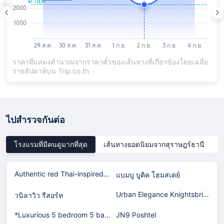
ราคาที่แสดงคำนวณจากราคาตั๋วของเส้นทางที่เกี่ยวข้องโดยเฉลี่ย
รายสัปดาห์บน Trip.co.th
ไปสำรวจกันต่อ
โรงแรมที่มีคนดูมากที่สุด
เส้นทางยอดนิยมจากสุราษฎร์ธานี
Authentic red Thai-inspired home in Laguna!
แบมบู บูติค โฮมสเตย์
Urban Elegance Knightsbridge BTS Bearing
วนิลาวิว รีสอร์ท
*Luxurious 5 bedroom 5 bathroom Gym Views v138
JN9 Poshtel