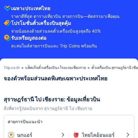
เฉพาะประเทศไทย
ราคาดีที่สุด ตารางเที่ยวบิน สายการบิน—คัดสรรมาเพื่อคุณ
โปรโมชั่นตั๋วเครื่องบินสุดคุ้ม
จ่ายน้อยลงด้วยส่วนลดตั๋วเครื่องบินสูงสุดถึง 40%
รับเหรียญสองต่อ
สะสมไมล์สายการบินและ Trip Coins พร้อมกัน
Trip.co.th
>
แพ็คเก็จตั๋วเครื่องบิน+โรงแรมเชียงราย
>
ตั๋วเครื่องบิน สุราษฎร์ธานี เช
จองตั๋วพร้อมส่วนลดพิเศษเฉพาะประเทศไทย
สุราษฎร์ธานี ไป เชียงราย: ข้อมูลเที่ยวบิน
สิ่งที่ควรรู้ก่อนบินจาก สุราษฎร์ธานี ไป เชียงราย
สายการบินแนะนำ
นกแอร์
ไทยไลอ้อนแอร์