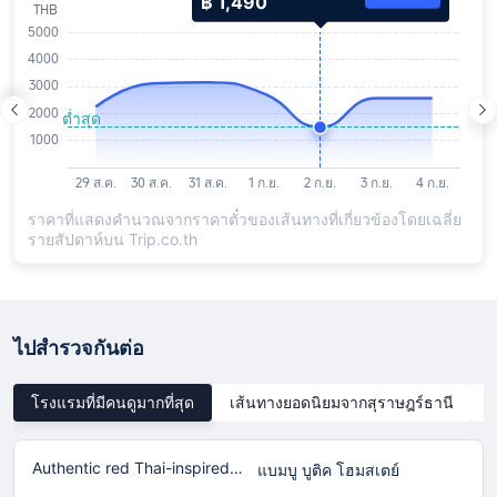
฿ 1,490
ราคาที่แสดงคำนวณจากราคาตั๋วของเส้นทางที่เกี่ยวข้องโดยเฉลี่ย
รายสัปดาห์บน Trip.co.th
ไปสำรวจกันต่อ
โรงแรมที่มีคนดูมากที่สุด
เส้นทางยอดนิยมจากสุราษฎร์ธานี
Authentic red Thai-inspired home in Laguna!
แบมบู บูติค โฮมสเตย์