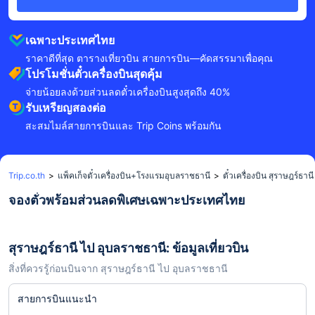
เฉพาะประเทศไทย
ราคาดีที่สุด ตารางเที่ยวบิน สายการบิน—คัดสรรมาเพื่อคุณ
โปรโมชั่นตั๋วเครื่องบินสุดคุ้ม
จ่ายน้อยลงด้วยส่วนลดตั๋วเครื่องบินสูงสุดถึง 40%
รับเหรียญสองต่อ
สะสมไมล์สายการบินและ Trip Coins พร้อมกัน
Trip.co.th
>
แพ็คเก็จตั๋วเครื่องบิน+โรงแรมอุบลราชธานี
>
ตั๋วเครื่องบิน สุราษฎร์ธา
จองตั๋วพร้อมส่วนลดพิเศษเฉพาะประเทศไทย
สุราษฎร์ธานี ไป อุบลราชธานี: ข้อมูลเที่ยวบิน
สิ่งที่ควรรู้ก่อนบินจาก สุราษฎร์ธานี ไป อุบลราชธานี
สายการบินแนะนำ