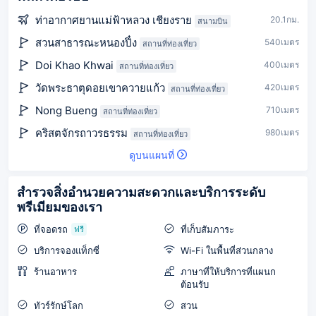
ท่าอากาศยานแม่ฟ้าหลวง เชียงราย
20.1กม.
สนามบิน
สวนสาธารณะหนองปึ๋ง
540เมตร
สถานที่ท่องเที่ยว
Doi Khao Khwai
400เมตร
สถานที่ท่องเที่ยว
วัดพระธาตุดอยเขาควายแก้ว
420เมตร
สถานที่ท่องเที่ยว
Nong Bueng
710เมตร
สถานที่ท่องเที่ยว
คริสตจักรถาวรธรรม
980เมตร
สถานที่ท่องเที่ยว
ดูบนแผนที่
สำรวจสิ่งอำนวยความสะดวกและบริการระดับ
พรีเมียมของเรา
ที่จอดรถ
ที่เก็บสัมภาระ
ฟรี
บริการจองแท็กซี่
Wi-Fi ในพื้นที่ส่วนกลาง
ร้านอาหาร
ภาษาที่ให้บริการที่แผนก
ต้อนรับ
ทัวร์รักษ์โลก
สวน