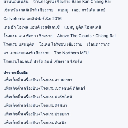
บ้านนอนเพลิน
บ้านกาญจน์ เชียงราย Baan Kan Chiang Rai
เซ็นทรัล เกสต์เฮ้าส์ เชียงราย
แบมบู | เดอะ การ์เด้น สเตย์
Calivefornia แคลิฟฟอร์เนีย 2016
เดอ ฮัก โฮเทล แอนด์ เรสซิเดนซ์
แบมบู บูติค โฮมสเตย์
โรงแรม เลอ พัทธา เชียงราย
Above The Clouds - Chiang Rai
โรงแรม แสนบูติค
โอเคน ไอริชผับ เชียงราย
เรือนดารากร
ลา เมซองบลองช์ เชียงราย
The Northern MFU
โรงแรมไดมอนด์ ปาร์ค อินน์ เชียงราย รีสอร์ท
สำรวจเพิ่มเติม
แพ็คเก็จตั๋วเครื่องบิน+โรงแรมลา ฮอยยา
แพ็คเก็จตั๋วเครื่องบิน+โรงแรมเปร เซนต์ ดิดิแอร์
แพ็คเก็จตั๋วเครื่องบิน+โรงแรมฟอร์ซไฮม์
แพ็คเก็จตั๋วเครื่องบิน+โรงแรมคิริชิมา
แพ็คเก็จตั๋วเครื่องบิน+โรงแรมปวยบลา
แพ็คเก็จตั๋วเครื่องบิน+โรงแรมตันเฟิง