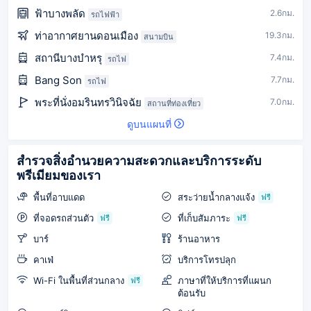
ฟ้าบางพลัด
2.6กม.
รถไฟฟ้า
ท่าอากาศยานดอนเมือง
19.3กม.
สนามบิน
สถานีบางบำหรุ
7.4กม.
รถไฟ
Bang Son
7.7กม.
รถไฟ
พระที่นั่งอมรินทรวินิจฉัย
7.0กม.
สถานที่ท่องเที่ยว
ดูบนแผนที่
สำรวจสิ่งอำนวยความสะดวกและบริการระดับ
พรีเมียมของเรา
พื้นที่อาบแดด
สระว่ายน้ำกลางแจ้ง
ฟรี
ที่จอดรถส่วนตัว
ที่เก็บสัมภาระ
ฟรี
ฟรี
บาร์
ร้านอาหาร
คาเฟ่
บริการโทรปลุก
Wi-Fi ในพื้นที่ส่วนกลาง
ภาษาที่ให้บริการที่แผนก
ฟรี
ต้อนรับ