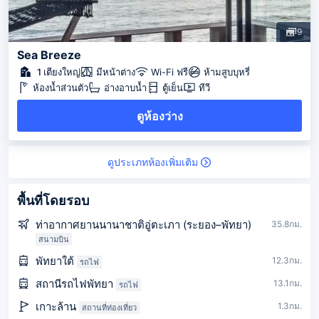
9
Sea Breeze
1 เตียงใหญ่
มีหน้าต่าง
Wi-Fi ฟรี
ห้ามสูบบุหรี่
ห้องน้ำส่วนตัว
อ่างอาบน้ำ
ตู้เย็น
ทีวี
ดูห้องว่าง
ดูประเภทห้องเพิ่มเติม
พื้นที่โดยรอบ
ท่าอากาศยานนานาชาติอู่ตะเภา (ระยอง–พัทยา)
35.8กม.
สนามบิน
พัทยาใต้
12.3กม.
รถไฟ
สถานีรถไฟพัทยา
13.1กม.
รถไฟ
เกาะล้าน
1.3กม.
สถานที่ท่องเที่ยว