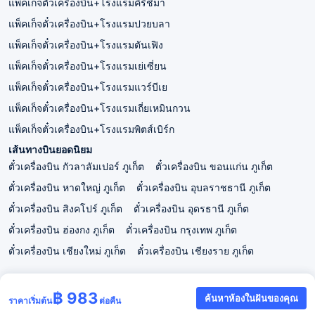
แพ็คเก็จตั๋วเครื่องบิน+โรงแรมคิริชิมา
แพ็คเก็จตั๋วเครื่องบิน+โรงแรมปวยบลา
แพ็คเก็จตั๋วเครื่องบิน+โรงแรมตันเฟิง
แพ็คเก็จตั๋วเครื่องบิน+โรงแรมเย่เซี่ยน
แพ็คเก็จตั๋วเครื่องบิน+โรงแรมแวร์บีเย
แพ็คเก็จตั๋วเครื่องบิน+โรงแรมเถี่ยเหมินกวน
แพ็คเก็จตั๋วเครื่องบิน+โรงแรมพิตส์เบิร์ก
เส้นทางบินยอดนิยม
ตั๋วเครื่องบิน กัวลาลัมเปอร์ ภูเก็ต
ตั๋วเครื่องบิน ขอนแก่น ภูเก็ต
ตั๋วเครื่องบิน หาดใหญ่ ภูเก็ต
ตั๋วเครื่องบิน อุบลราชธานี ภูเก็ต
ตั๋วเครื่องบิน สิงคโปร์ ภูเก็ต
ตั๋วเครื่องบิน อุดรธานี ภูเก็ต
ตั๋วเครื่องบิน ฮ่องกง ภูเก็ต
ตั๋วเครื่องบิน กรุงเทพ ภูเก็ต
ตั๋วเครื่องบิน เชียงใหม่ ภูเก็ต
ตั๋วเครื่องบิน เชียงราย ภูเก็ต
฿ 983
ค้นหาห้องในฝันของคุณ
ราคาเริ่มต้น
ต่อคืน
Trip.co.th
แพ็คเก็จตั๋วเครื่องบิน+โรงแรมภูเก็ต
ปริภัส ป่าตอง รีสอร์ท