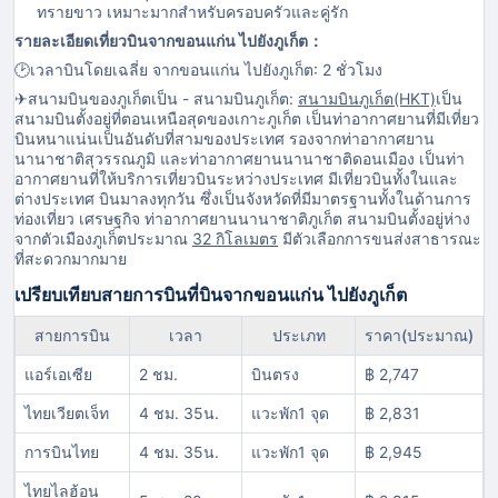
ทรายขาว เหมาะมากสำหรับครอบครัวและคู่รัก
รายละเอียดเที่ยวบินจากขอนแก่น ไปยังภูเก็ต：
🕑️เวลาบินโดยเฉลี่ย จากขอนแก่น ไปยังภูเก็ต: 2 ชั่วโมง
✈สนามบินของภูเก็ตเป็น - สนามบินภูเก็ต:
สนามบินภูเก็ต(HKT)
เป็น
สนามบินตั้งอยู่ที่ตอนเหนือสุดของเกาะภูเก็ต เป็นท่าอากาศยานที่มีเที่ยว
บินหนาแน่นเป็นอันดับที่สามของประเทศ รองจากท่าอากาศยาน
นานาชาติสุวรรณภูมิ และท่าอากาศยานนานาชาติดอนเมือง เป็นท่า
อากาศยานที่ให้บริการเที่ยวบินระหว่างประเทศ มีเที่ยวบินทั้งในและ
ต่างประเทศ บินมาลงทุกวัน ซึ่งเป็นจังหวัดที่มีมาตรฐานทั้งในด้านการ
ท่องเที่ยว เศรษฐกิจ ท่าอากาศยานนานาชาติภูเก็ต สนามบินตั้งอยู่ห่าง
จากตัวเมืองภูเก็ตประมาณ
32 กิโลเมตร
มีตัวเลือกการขนส่งสาธารณะ
ที่สะดวกมากมาย
เปรียบเทียบสายการบินที่บินจากขอนแก่น ไปยังภูเก็ต
สายการบิน
เวลา
ประเภท
ราคา(ประมาณ)
แอร์เอเซีย
2 ชม.
บินตรง
฿ 2,747
ไทยเวียตเจ็ท
4 ชม. 35น.
แวะพัก1 จุด
฿ 2,831
การบินไทย
4 ชม. 35น.
แวะพัก1 จุด
฿ 2,945
ไทยไลฮ้อน