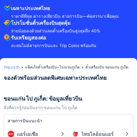
เฉพาะประเทศไทย
ราคาดีที่สุด ตารางเที่ยวบิน สายการบิน—คัดสรรมาเพื่อคุณ
โปรโมชั่นตั๋วเครื่องบินสุดคุ้ม
จ่ายน้อยลงด้วยส่วนลดตั๋วเครื่องบินสูงสุดถึง 40%
รับเหรียญสองต่อ
สะสมไมล์สายการบินและ Trip Coins พร้อมกัน
Trip.co.th
>
แพ็คเก็จตั๋วเครื่องบิน+โรงแรมภูเก็ต
>
ตั๋วเครื่องบิน ขอนแก่น ภูเก็ต
จองตั๋วพร้อมส่วนลดพิเศษเฉพาะประเทศไทย
ขอนแก่น ไป ภูเก็ต: ข้อมูลเที่ยวบิน
สิ่งที่ควรรู้ก่อนบินจาก ขอนแก่น ไป ภูเก็ต
สายการบินแนะนำ
แอร์เอเชีย
ไทยไลอ้อนแอร์