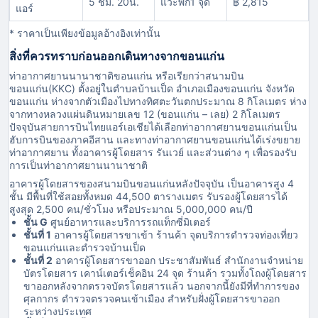
5 ชม. 20น.
แวะพัก1 จุด
฿ 2,815
แอร์
* ราคาเป็นเพียงข้อมูลอ้างอิงเท่านั้น
สิ่งที่ควรทราบก่อนออกเดินทางจากขอนแก่น
ท่าอากาศยานนานาชาติขอนแก่น หรือเรียกว่าสนามบิน
ขอนแก่น(KKC) ตั้งอยู่ในตำบลบ้านเป็ด อำเภอเมืองขอนแก่น จังหวัด
ขอนแก่น ห่างจากตัวเมืองไปทางทิศตะวันตกประมาณ 8 กิโลเมตร ห่าง
จากทางหลวงแผ่นดินหมายเลข 12 (ขอนแก่น – เลย) 2 กิโลเมตร
ปัจจุบันสายการบินไทยแอร์เอเชียได้เลือกท่าอากาศยานขอนแก่นเป็น
ฮับการบินของภาคอีสาน และทางท่าอากาศยานขอนแก่นได้เร่งขยาย
ท่าอากาศยาน ทั้งอาคารผู้โดยสาร รันเวย์ และส่วนต่าง ๆ เพื่อรองรับ
การเป็นท่าอากาศยานนานาชาติ
อาคารผู้โดยสารของสนามบินขอนแก่นหลังปัจจุบัน เป็นอาคารสูง 4
ชั้น มีพื้นที่ใช้สอยทั้งหมด 44,500 ตารางเมตร รับรองผู้โดยสารได้
สูงสุด 2,500 คน/ชั่วโมง หรือประมาณ 5,000,000 คน/ปี
ชั้น G
ศูนย์อาหารและบริการรถแท็กซี่มิเตอร์
ชั้นที่ 1
อาคารผู้โดยสารขาเข้า ร้านค้า จุดบริการตำรวจท่องเที่ยว
ขอนแก่นและตำรวจบ้านเป็ด
ชั้นที่ 2
อาคารผู้โดยสารขาออก ประชาสัมพันธ์ สำนักงานจำหน่าย
บัตรโดยสาร เคาน์เตอร์เช็คอิน 24 จุด ร้านค้า รวมทั้งโถงผู้โดยสาร
ขาออกหลังจากตรวจบัตรโดยสารแล้ว นอกจากนี้ยังมีที่ทำการของ
ศุลกากร ตำรวจตรวจคนเข้าเมือง สำหรับฝั่งผู้โดยสารขาออก
ระหว่างประเทศ