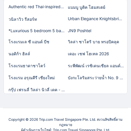
Authentic red Thai-inspired home in Laguna!
แบมบู บูติค โฮมสเตย์
Urban Elegance Knightsbridge BTS Bearing
วนิลาวิว รีสอร์ท
*Luxurious 5 bedroom 5 bathroom Gym Views v138
JN9 Poshtel
โรงแรมเล ซี แอนด์ บีช
วิลล่า ซาโตริ บาย ทรอปิคลุค
นอดิก้า ฮิลล์
เดอะ เชฟ โฮเทล 2026
โรงแรมธาดาชาโตว์
ระพีพัฒน์ เรซิเดนเชียล แอนด์ รีสอร์ท
โรงแรม อรุณคีรี เชียงใหม่
บังกะโลริมสระว่ายน้ำ No. 9 (วอกตั้ม)
กรุ๊ป เฟรนลี่ วิลล่า นิวลี่ เดค - พูล เคทีวี แอนดื บาร์บีคิว
Copyright © 2026 Trip.com Travel Singapore Pte. Ltd. สงวนลิขสิทธิ์ตาม
กฎหมาย
ผู้ดำเนินการเว็บไซต์: Trip.com Travel Singapore Pte. Ltd.