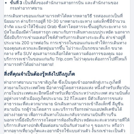
ขั้นที่ 3
เป็นที่ตั้งของสำนักงานสายการบิน และสำนักงานของ
กรมท่าอากาศยาน
การเดินทางขอนแก่นสามารถทำได้หลากหลายวิธี รถสองแถวเป็นที่
นิยมมาก ค่าบริการอยู่ที่ 10-30 บาทตามระยะทาง แต่แท็กซี่มีจำนวน
จำกัด แนะนำให้ใช้แอป Grab ซึ่งค่าโดยสารจะขึ้นอยู่กับระยะทาง รถ
บัสในเมืองมีค่าโดยสารถูก เหมาะกับการเดินทางแบบประหยัด นอกจาก
นี้ยังมีบริการเช่ามอเตอร์ไซค์สำหรับการเดินทางระยะสั้น ค่าเช่าอยู่ที่
ประมาณ 200 บาทต่อวัน การเช่ารถในขอนแก่นจะทำให้การเดินทาง
ของคุณสะดวกและยืดหยุ่นมากขึ้น ไม่ว่าจะเป็นรถขนาดเล็ก ขนาด
กลาง หรือ SUV คุณสามารถเลือกได้ตามความต้องการของคุณ จอง
บริการรถเช่าในขอนแก่นกับ Trip.com ไม่ว่าคุณจะต้องการไปที่ไหนก็
สามารถทำได้อย่างง่ายดาย!
สิ่งที่คุณจำเป็นต้องรู้หลังไปถึงภูเก็ต
ท่าอากาศยานนานาชาติภูเก็ต ซึ่งเป็นจุดเข้าออกหลักสู่เกาะภูเก็ตที่
สวยงามในประเทศไทย มีอาคารผู้โดยสารสองแห่ง หนึ่งสำหรับเที่ยวบิน
ภายในประเทศและอีกหนึ่งสำหรับเที่ยวบินระหว่างประเทศ สนามบินตั้ง
อยู่ห่างจากตัวเมืองภูเก็ตประมาณ 32 กิโลเมตร มีตัวเลือกการขนส่ง
สาธารณะที่สะดวกมากมาย นักเดินทางสามารถเข้าถึงแท็กซี่ ลีมูซีน
สนามบิน รถตู้ร่วมโดยสาร และบริการเรียกรถผ่านแอปพลิเคชันได้
อย่างง่ายดาย เพื่อการเดินทางไปและกลับจากสนามบินที่ราบรื่น
นอกจากนี้ยังมีบริการรถโดยสารท้องถิ่นที่ประหยัดและสะดวกสบายที่ให้
บริการเส้นทางปกติเชื่อมต่อสนามบินกับส่วนต่าง ๆ ของเกาะ หรือว่า
หากอยากเที่ยวภูเก็ตและอยากมีรถใช้แบบส่วนตัว งั้นรถเช่าจะเป็นตัว