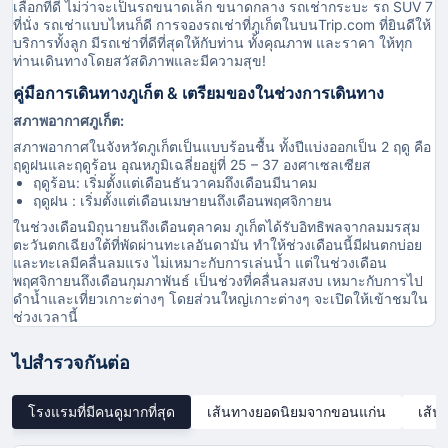
เลือกที่ดี ไม่ว่าจะเป็นรถขนาดเล็ก ขนาดกลาง รถเช่ากระบะ รถ SUV 7
ที่นั่ง รถเช่าแบบไหนก็ดี การจองรถเช่าที่ภูเก็ตในบนTrip.com ที่ยินดีให้
บริการทั้งลูก มีรถเช่าที่ดีที่สุดให้กับท่าน ทั้งคุณภาพ และราคา ให้ทุก
ท่านเดินทางโดยสวัสดิภาพและมีความสุข!
คู่มือการเดินทางภูเก็ต & เตรียมของในช่วงการเดินทาง
สภาพอากาศภูเก็ต:
สภาพอากาศในจังหวัดภูเก็ตเป็นแบบร้อนชื้น ทั้งปีแบ่งออกเป็น 2 ฤดู คือ
ฤดูฝนและฤดูร้อน อุณหภูมิเฉลี่ยอยู่ที่ 25 – 37 องศาเซลเซียส
ฤดูร้อน: เริ่มตั้งแต่เดือนธันวาคมถึงเดือนมีนาคม
ฤดูฝน : เริ่มตั้งแต่เดือนเมษายนถึงเดือนพฤศจิกายน
ในช่วงเดือนมิถุนายนถึงเดือนตุลาคม ภูเก็ตได้รับอิทธิพลจากลมมรสุม
ตะวันตกเฉียงใต้ที่พัดผ่านทะเลอันดามัน ทำให้ช่วงเดือนนี้มีฝนตกบ่อย
และทะเลมีคลื่นลมแรง ไม่เหมาะกับการเล่นน้ำ แต่ในช่วงเดือน
พฤศจิกายนถึงเดือนกุมภาพันธ์ เป็นช่วงที่คลื่นลมสงบ เหมาะกับการไป
ดำน้ำและเที่ยวเกาะต่างๆ โดยส่วนใหญ่เกาะต่างๆ จะเปิดให้เข้าชมใน
ช่วงเวลานี้
ไปสำรวจกันต่อ
โรงแรมที่มีคนดูมากที่สุด
เส้นทางยอดนิยมจากขอนแก่น
เส้น