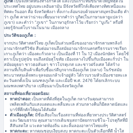
ภูเก็ต
เป็นจังหวัดหนึ่งทางภาคใต้ และเป็นเกาะที่มีขนาดใหญ่ที่สุดใน
ประเทศไทย อยู่บนทะเลอันดามัน มีจังหวัดที่ใกล้เคียงทางทิศเหนือและ
ทิศตะวันออก คือ จังหวัดพังงา ทั้งเกาะล้อมรอบด้วยมหาสมุทรอินเดีย คำ
ว่า ภูเก็ต คาดว่าน่าจะเพี้ยนมาจากคำว่า บูกิต(ในภาษามลายูแปลว่า
ภูเขา) และคำว่า "ภูเขา" ในภาษาอุรักลาโว้ย เรียกว่า "บูเก๊ะ" หรือที่
เคยรู้จักแต่โบราณในนาม เมืองถลาง
ประวัติของภูเก็ต：
จากประวัติศาสตร์ไทย ภูเก็ตเป็นส่วนหนึ่งของอาณาจักรตามพรลิงก์
อาณาจักรศรีวิชัย สืบต่อมาจนถึงสมัยอาณาจักรนครศรีธรรมราชเรียก
เกาะภูเก็ตว่า เมืองตะกั่วถลาง เป็นเมืองที่ 11 ใน 12 เมืองนักษัตร โดยใช้
ตราเป็นรูปสุนัข จนถึงสมัยสุโขทัย เมืองถลางไปขึ้นกับเมืองตะกั่วป่า ใน
สมัยอยุธยา ชาวฮอลันดา ชาวโปรตุเกส และชาวฝรั่งเศส ได้สร้าง
สถานที่เก็บสินค้าเพื่อรับซื้อแร่ดีบุกจากเมืองภูเก็ต (ถลาง) ในรัชสมัย
พระบาทสมเด็จพระจุลจอมเกล้าเจ้าอยู่หัว ได้รวบรวมหัวเมืองชายทะเล
ตะวันตกตั้งเป็น มณฑลภูเก็ต และเมื่อปี พ.ศ. 2476 ได้ยกเลิกระบบ
มณฑลเทศาภิบาล เปลี่ยนมาเป็นจังหวัดภูเก็ต
สถานที่ท่องเที่ยวยอดนิยม:
หาดป่าตอง:
เป็นหาดที่ดังที่สุดในภูเก็ต กลางวันคุณสามารถ
เพลิดเพลินกับแสงแดดและคลื่นทะเล ส่วนกลางคืนก็มีตลาดนัดและ
บาร์ที่คึกคักให้คุณได้สัมผัส
ตัวเมืองภูเก็ต:
มีชื่อเสียงในเรื่องสถานที่ท่องเที่ยวทางประวัติศาสตร์
และวัฒนธรรม คุณสามารถเดินชมสถาปัตยกรรมชิโน-โปรตุกีสที่มี
สีสันสดใส แวะตลาดท้องถิ่น และลิ้มลองอาหารไทยแท้ๆ
หาดกะตะ:
หากคุณชอบเงียบสงบ หาดกะตะเป็นตัวเลือกที่ดี น้ำใส