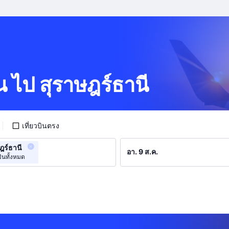
่น ไป สุราษฎร์ธานี
เที่ยวบินตรง
ฎร์ธานี
ินทั้งหมด