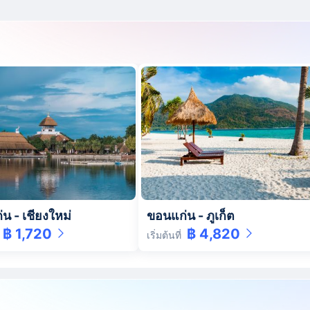
่น
-
เชียงใหม่
ขอนแก่น
-
ภูเก็ต
฿ 1,720
฿ 4,820
เริ่มต้นที่