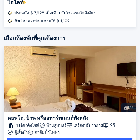
ไฮไลท์
ประหยัด ฿ 7,928 เมื่อเทียบกับโรงแรมใกล้เคียง
ตัวเลือกยอดนิยมภายใต้ ฿ 1,192
เลือกห้องพักที่คุณต้องการ
28
คอนโด, บ้าน หรืออพาร์ทเมนต์ทั้งหลัง
1 เตียงคิงไซส์
ห้ามสูบบุหรี่
เครื่องปรับอากาศ
ทีวี
ตู้เสื้อผ้า
กาต้มน้ำไฟฟ้า