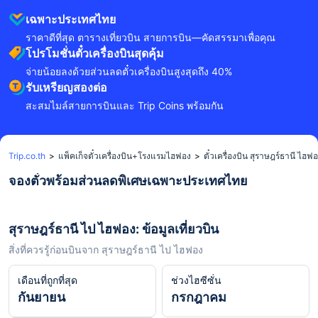
เฉพาะประเทศไทย
ราคาดีที่สุด ตารางเที่ยวบิน สายการบิน—คัดสรรมาเพื่อคุณ
โปรโมชั่นตั๋วเครื่องบินสุดคุ้ม
จ่ายน้อยลงด้วยส่วนลดตั๋วเครื่องบินสูงสุดถึง 40%
รับเหรียญสองต่อ
สะสมไมล์สายการบินและ Trip Coins พร้อมกัน
Trip.co.th
>
แพ็คเก็จตั๋วเครื่องบิน+โรงแรมไฮฟอง
>
ตั๋วเครื่องบิน สุราษฎร์ธานี ไฮฟ
จองตั๋วพร้อมส่วนลดพิเศษเฉพาะประเทศไทย
สุราษฎร์ธานี ไป ไฮฟอง: ข้อมูลเที่ยวบิน
สิ่งที่ควรรู้ก่อนบินจาก สุราษฎร์ธานี ไป ไฮฟอง
เดือนที่ถูกที่สุด
ช่วงไฮซีซั่น
กันยายน
กรกฎาคม