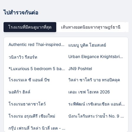
ไปสำรวจกันต่อ
โรงแรมที่มีคนดูมากที่สุด
เส้นทางยอดนิยมจากสุราษฎร์ธานี
Authentic red Thai-inspired home in Laguna!
แบมบู บูติค โฮมสเตย์
Urban Elegance Knightsbridge BTS Bearing
วนิลาวิว รีสอร์ท
*Luxurious 5 bedroom 5 bathroom Gym Views v138
JN9 Poshtel
โรงแรมเล ซี แอนด์ บีช
วิลล่า ซาโตริ บาย ทรอปิคลุค
นอดิก้า ฮิลล์
เดอะ เชฟ โฮเทล 2026
โรงแรมธาดาชาโตว์
ระพีพัฒน์ เรซิเดนเชียล แอนด์ รีสอร์ท
โรงแรม อรุณคีรี เชียงใหม่
บังกะโลริมสระว่ายน้ำ No. 9 (วอกตั้ม)
กรุ๊ป เฟรนลี่ วิลล่า นิวลี่ เดค - พูล เคทีวี แอนดื บาร์บีคิว