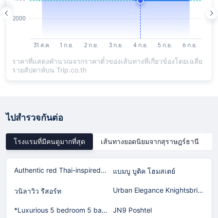
ราคาที่แสดงคำนวณจากราคาตั๋วของเส้นทางที่เกี่ยวข้องโดยเฉลี่ย
รายสัปดาห์บน Trip.co.th
ไปสำรวจกันต่อ
โรงแรมที่มีคนดูมากที่สุด
เส้นทางยอดนิยมจากสุราษฎร์ธานี
Authentic red Thai-inspired home in Laguna!
แบมบู บูติค โฮมสเตย์
Urban Elegance Knightsbridge BTS Bearing
วนิลาวิว รีสอร์ท
*Luxurious 5 bedroom 5 bathroom Gym Views v138
JN9 Poshtel