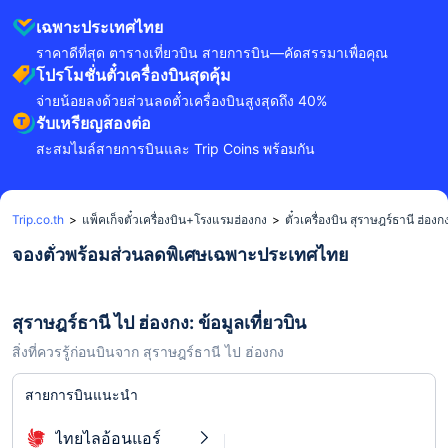
เฉพาะประเทศไทย
ราคาดีที่สุด ตารางเที่ยวบิน สายการบิน—คัดสรรมาเพื่อคุณ
โปรโมชั่นตั๋วเครื่องบินสุดคุ้ม
จ่ายน้อยลงด้วยส่วนลดตั๋วเครื่องบินสูงสุดถึง 40%
รับเหรียญสองต่อ
สะสมไมล์สายการบินและ Trip Coins พร้อมกัน
Trip.co.th
>
แพ็คเก็จตั๋วเครื่องบิน+โรงแรมฮ่องกง
>
ตั๋วเครื่องบิน สุราษฎร์ธานี ฮ่องก
จองตั๋วพร้อมส่วนลดพิเศษเฉพาะประเทศไทย
สุราษฎร์ธานี ไป ฮ่องกง: ข้อมูลเที่ยวบิน
สิ่งที่ควรรู้ก่อนบินจาก สุราษฎร์ธานี ไป ฮ่องกง
สายการบินแนะนำ
ไทยไลอ้อนแอร์