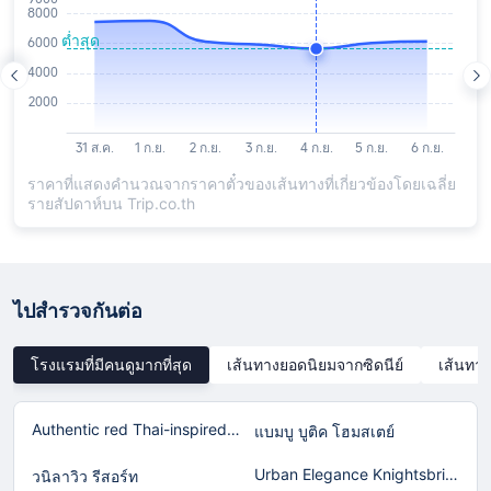
ราคาที่แสดงคำนวณจากราคาตั๋วของเส้นทางที่เกี่ยวข้องโดยเฉลี่ย
รายสัปดาห์บน Trip.co.th
ไปสำรวจกันต่อ
โรงแรมที่มีคนดูมากที่สุด
เส้นทางยอดนิยมจากซิดนีย์
เส้นทาง
Authentic red Thai-inspired home in Laguna!
แบมบู บูติค โฮมสเตย์
Urban Elegance Knightsbridge BTS Bearing
วนิลาวิว รีสอร์ท