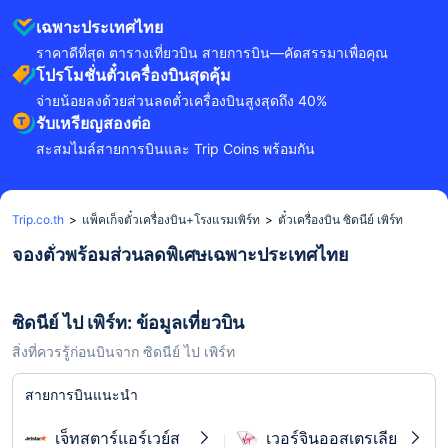
เฉพาะประเทศไทย
ราคาดีที่สุด ตารางเที่ยวบิน สายการบิน—คัดสรรมาเพื่อคุณ
โปรโมชั่นตั๋วเครื่องบินสุดคุ้ม
จ่ายน้อยลงด้วยส่วนลดตั๋วเครื่องบินสูงสุดถึง 40%
รับเหรียญสองต่อ
สะสมไมล์สายการบินและ Trip Coins พร้อมกัน
Trip.co.th
>
แพ็คเก็จตั๋วเครื่องบิน+โรงแรมเพิร์ท
>
ตั๋วเครื่องบิน ซิดนีย์ เพิร์ท
จองตั๋วพร้อมส่วนลดพิเศษเฉพาะประเทศไทย
ซิดนีย์ ไป เพิร์ท: ข้อมูลเที่ยวบิน
สิ่งที่ควรรู้ก่อนบินจาก ซิดนีย์ ไป เพิร์ท
สายการบินแนะนำ
เจ็ทสตาร์แอร์เวย์ส
เวอร์จินออสเตรเลีย