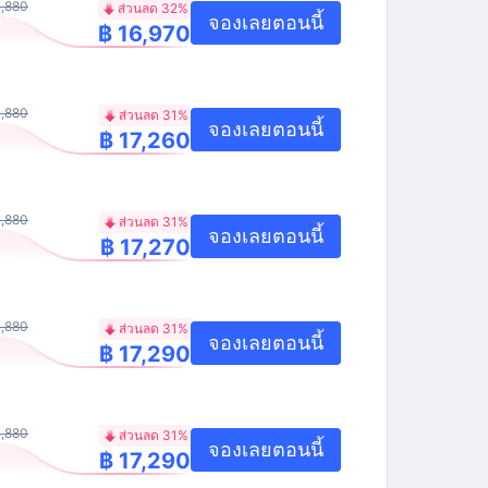
4,880
ส่วนลด 32%
จองเลยตอนนี้
฿ 16,970
4,880
ส่วนลด 31%
จองเลยตอนนี้
฿ 17,260
4,880
ส่วนลด 31%
จองเลยตอนนี้
฿ 17,270
4,880
ส่วนลด 31%
จองเลยตอนนี้
฿ 17,290
4,880
ส่วนลด 31%
จองเลยตอนนี้
฿ 17,290