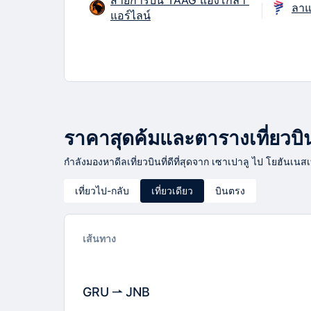
ลาแ
แอร์ไลน์
ราคาสุดค้มและตารางเที่ยวบินจ
กำลังมองหาดีลเที่ยวบินที่ดีที่สุดจาก เซาเปาลู ไป โยฮันเนสเ
เที่ยวไป-กลับ
เที่ยวเดียว
บินตรง
เส้นทาง
GRU
JNB