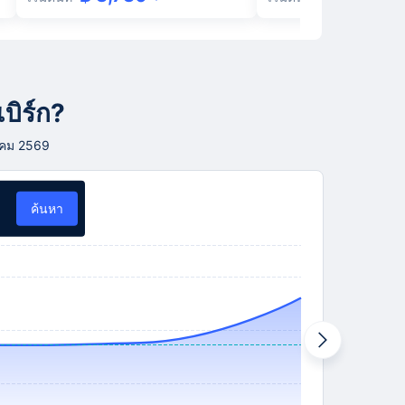
เบิร์ก?
หาคม 2569
ค้นหา