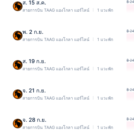
ส. 15 ส.ค.
฿ 2
สายการบิน TAAG แองโกลา แอร์ไลน์
1 แวะพัก
พ. 2 ก.ย.
฿ 2
สายการบิน TAAG แองโกลา แอร์ไลน์
1 แวะพัก
ส. 19 ก.ย.
฿ 2
สายการบิน TAAG แองโกลา แอร์ไลน์
1 แวะพัก
จ. 21 ก.ย.
฿ 2
สายการบิน TAAG แองโกลา แอร์ไลน์
1 แวะพัก
จ. 28 ก.ย.
฿ 2
สายการบิน TAAG แองโกลา แอร์ไลน์
1 แวะพัก