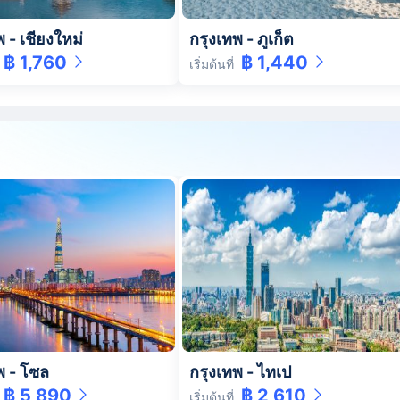
พ
-
เชียงใหม่
กรุงเทพ
-
ภูเก็ต
฿ 1,760
฿ 1,440
เริ่มต้นที่
พ
-
โซล
กรุงเทพ
-
ไทเป
฿ 5,890
฿ 2,610
เริ่มต้นที่