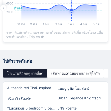
ราคาที่แสดงคำนวณจากราคาตั๋วของเส้นทางที่เกี่ยวข้องโดยเฉลี่ย
รายสัปดาห์บน Trip.co.th
ไปสำรวจกันต่อ
โรงแรมที่มีคนดูมากที่สุด
เส้นทางยอดนิยมจากเกาะฟู้โกว๊ก
เส
Authentic red Thai-inspired home in Laguna!
แบมบู บูติค โฮมสเตย์
Urban Elegance Knightsbridge BTS Bearing
วนิลาวิว รีสอร์ท
*Luxurious 5 bedroom 5 bathroom Gym Views v138
JN9 Poshtel