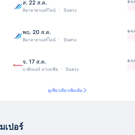
ส. 22 ส.ค.
฿ 5,
หิมาลายาแอร์ไลน์
บินตรง
พฤ. 20 ส.ค.
฿ 5,
หิมาลายาแอร์ไลน์
บินตรง
จ. 17 ส.ค.
฿ 5,
บาติกแอร์ มาเลเซีย
บินตรง
ดูเที่ยวเดียวเพิ่มเติม
ัมเปอร์