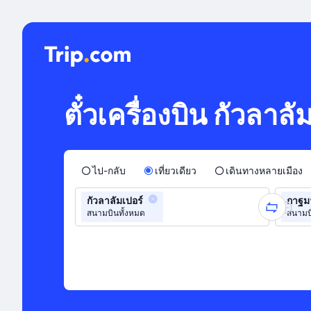
ตั๋วเครื่องบิน กัวลา
ไป-กลับ
เที่ยวเดียว
เดินทางหลายเมือง
กัวลาลัมเปอร์
กาฐม
สนามบินทั้งหมด
สนามบ