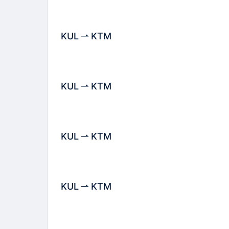
KUL
KTM
KUL
KTM
KUL
KTM
KUL
KTM