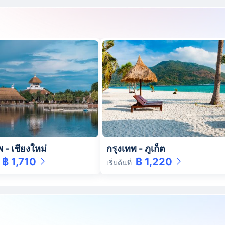
พ
-
เชียงใหม่
กรุงเทพ
-
ภูเก็ต
฿ 1,710
฿ 1,220
เริ่มต้นที่