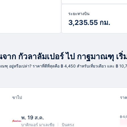
ระยะทางบิน
3,235.55 กม.
จาก กัวลาลัมเปอร์ ไป กาฐมาณฑุ เริ่ม
าณฑุ อยู่หรือเปล่า? ราคาที่ดีที่สุดคือ ฿ 4,450 สำหรับเที่ยวเดียว และ ฿ 10
ขาไป
ราค
พ. 19 ส.ค.
฿ 5,
บาติกแอร์ มาเลเซีย
บินตรง