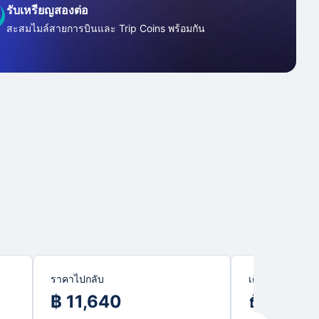
รับเหรียญสองต่อ
สะสมไมล์สายการบินและ Trip Coins พร้อมกัน
ราคาไปกลับ
เดือนที่ถูกที่สุด
฿ 11,640
ธันวาคม