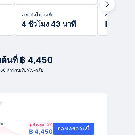
เวลาบินโดยเฉลี่ย
สายการบินยอดน
4 ชั่วโมง 43 นาที
Batik Ai
ต้นที่ ฿ 4,450
,760 สำหรับเที่ยวไป-กลับ
า
110
ส่วนลด 13%
จองเลยตอนนี้
฿ 4,450