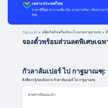
เฉพาะประเทศไทย
ราคาดีที่สุด ตารางเที่ยวบิน สายการบิน—คัดสรรมาเพ
คุณ
แพ็คเก็จตั๋วเครื่องบิน+โรงแรมกาฐมาณฑุ
ต
Trip.co.th
>
>
จองตั๋วพร้อมส่วนลดพิเศษเฉ
กัวลาลัมเปอร์ ไป กาฐมาณฑุ: ข
สิ่งที่ควรรู้ก่อนบินจาก กัวลาลัมเปอร์ ไป กาฐมาณฑุ
สายการบินแนะนำ