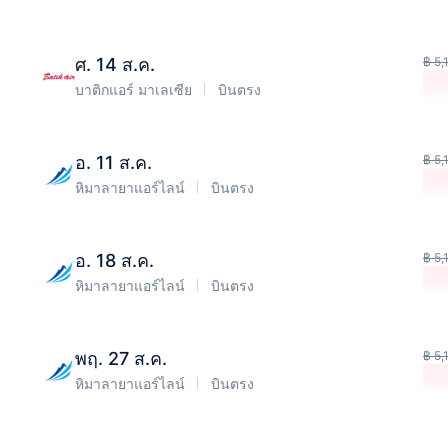
ศ. 14 ส.ค.
฿ 5,
บาติกแอร์ มาเลเซีย
บินตรง
อ. 11 ส.ค.
฿ 5,
หิมาลายาแอร์ไลน์
บินตรง
อ. 18 ส.ค.
฿ 5,
หิมาลายาแอร์ไลน์
บินตรง
พฤ. 27 ส.ค.
฿ 5,
หิมาลายาแอร์ไลน์
บินตรง