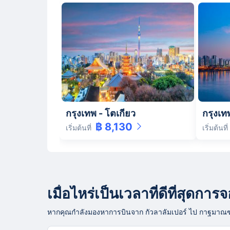
กรุงเทพ
-
โตเกียว
กรุงเท
฿ 8,130
เริ่มต้นที่
เริ่มต้นที่
เมื่อไหร่เป็นเวลาที่ดีที่สุดก
หากคุณกำลังมองหาการบินจาก กัวลาลัมเปอร์ ไป กาฐมาณฑุ ใน