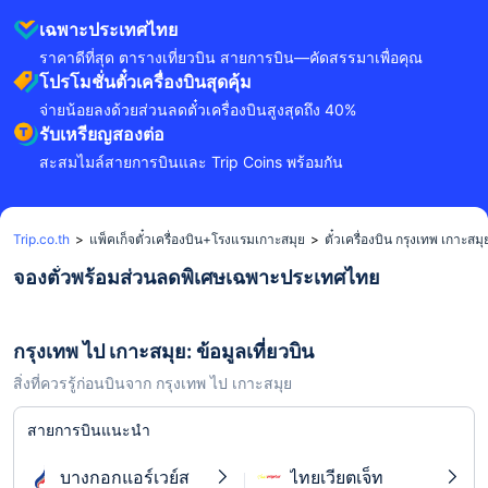
เฉพาะประเทศไทย
ราคาดีที่สุด ตารางเที่ยวบิน สายการบิน—คัดสรรมาเพื่อคุณ
โปรโมชั่นตั๋วเครื่องบินสุดคุ้ม
จ่ายน้อยลงด้วยส่วนลดตั๋วเครื่องบินสูงสุดถึง 40%
รับเหรียญสองต่อ
สะสมไมล์สายการบินและ Trip Coins พร้อมกัน
Trip.co.th
>
แพ็คเก็จตั๋วเครื่องบิน+โรงแรมเกาะสมุย
>
ตั๋วเครื่องบิน กรุงเทพ เกาะสมุ
จองตั๋วพร้อมส่วนลดพิเศษเฉพาะประเทศไทย
กรุงเทพ ไป เกาะสมุย: ข้อมูลเที่ยวบิน
สิ่งที่ควรรู้ก่อนบินจาก กรุงเทพ ไป เกาะสมุย
สายการบินแนะนำ
บางกอกแอร์เวย์ส
ไทยเวียตเจ็ท