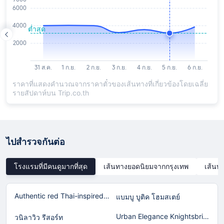
ราคาที่แสดงคำนวณจากราคาตั๋วของเส้นทางที่เกี่ยวข้องโดยเฉลี่ย
รายสัปดาห์บน Trip.co.th
ไปสำรวจกันต่อ
โรงแรมที่มีคนดูมากที่สุด
เส้นทางยอดนิยมจากกรุงเทพ
เส้นท
Authentic red Thai-inspired home in Laguna!
แบมบู บูติค โฮมสเตย์
Urban Elegance Knightsbridge BTS Bearing
วนิลาวิว รีสอร์ท