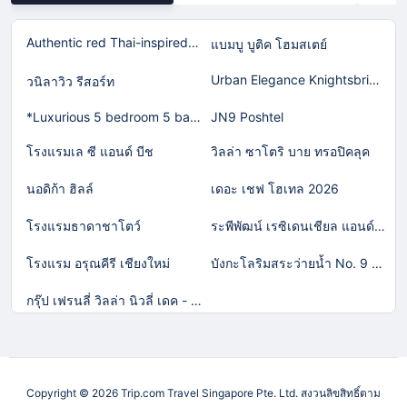
Authentic red Thai-inspired home in Laguna!
แบมบู บูติค โฮมสเตย์
Urban Elegance Knightsbridge BTS Bearing
วนิลาวิว รีสอร์ท
*Luxurious 5 bedroom 5 bathroom Gym Views v138
JN9 Poshtel
โรงแรมเล ซี แอนด์ บีช
วิลล่า ซาโตริ บาย ทรอปิคลุค
นอดิก้า ฮิลล์
เดอะ เชฟ โฮเทล 2026
โรงแรมธาดาชาโตว์
ระพีพัฒน์ เรซิเดนเชียล แอนด์ รีสอร์ท
โรงแรม อรุณคีรี เชียงใหม่
บังกะโลริมสระว่ายน้ำ No. 9 (วอกตั้ม)
กรุ๊ป เฟรนลี่ วิลล่า นิวลี่ เดค - พูล เคทีวี แอนดื บาร์บีคิว
Copyright © 2026 Trip.com Travel Singapore Pte. Ltd. สงวนลิขสิทธิ์ตาม