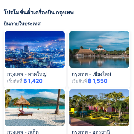
โปรโมชั่นตั๋วเครื่องบิน กรุงเทพ
บินภายในประเทศ
กรุงเทพ
-
หาดใหญ่
กรุงเทพ
-
เชียงใหม่
฿ 1,420
฿ 1,550
เริ่มต้นที่
เริ่มต้นที่
กรุงเทพ
-
ภูเก็ต
กรุงเทพ
-
อุดรธานี