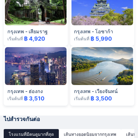
กรุงเทพ
-
เสียมราฐ
กรุงเทพ
-
โอซาก้า
฿ 4,920
฿ 5,990
เริ่มต้นที่
เริ่มต้นที่
กรุงเทพ
-
ฮ่องกง
กรุงเทพ
-
เวียงจันทน์
฿ 3,510
฿ 3,500
เริ่มต้นที่
เริ่มต้นที่
ไปสำรวจกันต่อ
โรงแรมที่มีคนดูมากที่สุด
เส้นทางยอดนิยมจากกรุงเทพ
เส้นท