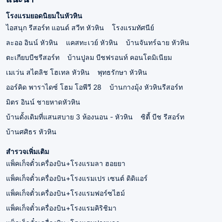
โรงแรมยอดนิยมในหัวหิน
ไอสนุก รีสอร์ท แอนด์ สวีท หัวหิน
โรงแรมทัศนีย์
ละออ อินน์ หัวหิน
แคสทะเวย์ หัวหิน
บ้านจันทร์ฉาย หัวหิน
ตะเกียบบีชรีสอร์ท
บ้านปูลม บีชฟรอนท์ คอนโดมิเนียม
เมเว่น สไตลิช โฮเทล หัวหิน
พุทธรักษา หัวหิน
ออร์คิด พาราไดซ์ โฮม โอพีวี 28
บ้านกางมุ้ง หัวหินรีสอร์ท
มิตร อินน์ ชายหาดหัวหิน
บ้านดั้งเดิมที่แสนสบาย 3 ห้องนอน - หัวหิน
ซิตี้ บีช รีสอร์ท
บ้านศศิธร หัวหิน
สำรวจเพิ่มเติม
แพ็คเก็จตั๋วเครื่องบิน+โรงแรมลา ฮอยยา
แพ็คเก็จตั๋วเครื่องบิน+โรงแรมเปร เซนต์ ดิดิแอร์
แพ็คเก็จตั๋วเครื่องบิน+โรงแรมฟอร์ซไฮม์
แพ็คเก็จตั๋วเครื่องบิน+โรงแรมคิริชิมา