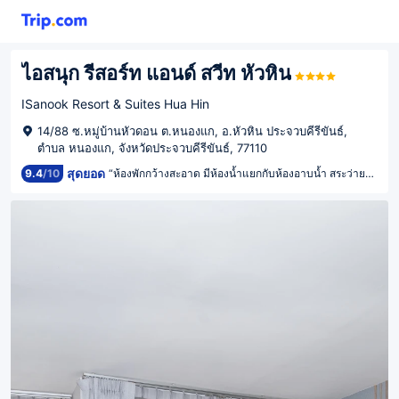
ไอสนุก รีสอร์ท แอนด์ สวีท หัวหิน
ISanook Resort & Suites Hua Hin
14/88 ซ.หมู่บ้านหัวดอน ต.หนองแก, อ.หัวหิน ประจวบคีรีขันธ์,
ตำบล หนองแก, จังหวัดประจวบคีรีขันธ์, 77110
สุดยอด
9.4
/
10
“ห้องพักกว้างสะอาด มีห้องน้ำแยกกับห้องอาบน้ำ สระว่ายนํ้าใหญ่มาก รอบๆ โรงแรมมีร้านอาหาร ร้านขายของเยอะ”