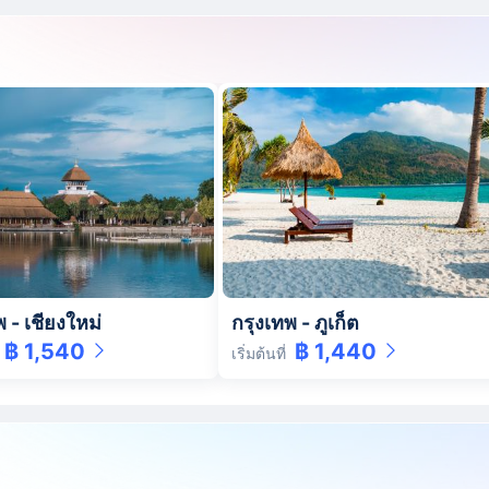
พ
-
เชียงใหม่
กรุงเทพ
-
ภูเก็ต
฿ 1,540
฿ 1,440
เริ่มต้นที่