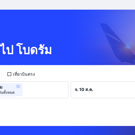
พ ไป โบดรัม
เที่ยวบินตรง
ัม
ินทั้งหมด