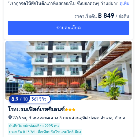
“เราถูกจัดให้พักในตึกเก่าที่แยกออกไป ซึ่งบอกตรงๆ ว่าแย่มากเหมือ
ดูเพิ่ม
นที่พักราคาถูก ห้องพักเก่า โทรม และผ่านการใช้งานมาเยอะ ผ้าเช็
฿ 849
ราคาเริ่มต้น
/ ต่อคืน
ดตัวและผ้าปูที่นอนก็มีคราบสกปรก แอร์เป่าตรงเตียง ปรับไม่ได้เลย
แถมยังมีแมลงและสัตว์เล็กๆ เข้ามาในห้อง ไม่มีระเบียง พัดลมดูดอ
รายละเอียด
ากาศในห้องน้ำก็เสีย และเสียงจากภายนอกประตูห้องก็ดังเข้ามามา
ก เราพักที่นั่นหนึ่งคืนเพราะมาถึงดึกและเหนื่อยจากการเดินทาง ตอ
นเช้า เราไปที่แผนกต้อนรับเพื่อขอเปลี่ยนห้อง และเพิ่มเงินเพื่ออัปเก
รดเป็นห้องดีลักซ์ในอาคารหลักที่มองเห็นสระว่ายน้ำ (ไม่รวมอาหา
รเช้า) อาหารเช้าของโรงแรมราคา 350 บาท แต่ใกล้ๆ กันตรงหัวมุ
มมีร้านอาหารเช้าชุดยอดเยี่ยม ราคาแค่ 129 บาท ที่นั่นมีรถฟอร์ดโ
บราณจอดอยู่ มีตัวเลือกมากมาย ชาวยุโรปส่วนใหญ่ก็ไปกินที่นั่นกัน
พื้นที่โรงแรมเล็ก สระว่ายน้ำก็เล็ก ในรูปภาพดูใหญ่โตอลังการกว่า
ความเป็นจริงมาก ทางเดินไปทะเลต้องเดินผ่านคลองเหม็นๆ ที่ชาย
หาดมีเก้าอี้ชายหาดของโรงแรมบริการ แต่ถ้าตื่นสายอาจจะไม่ได้นั่
ง ชายหาดสวยงามมาก มีปลาเยอะแยะ ตอนเช้ามีการให้อาหารปล
8.9
/ 10
361 รีวิว
า ปลาเชื่องมาก บางคนก็มาดำน้ำตื้น ชายหาดสะอาด มีฝักบัวน้ำจืด
โรงแรมเฟิสต์เรสซิเดนซ์
2 จุด มีต้นไม้เขียวขจี ร่มรื่น นอนเล่นใต้ต้นไม้ มีนกและกระรอกให้เ
ห็น สร้างความสุขได้ดี ลองเดินเล่นตามชายหาดดู จะได้เห็นวิวสวย
27/6 หมู่ 3 ถนนหาดเฉวง 3 ถนนส่วนอุทิศ บ่อผุด อำเภอ, ตำบลบ่
อผุด, จังหวัดสุราษฎร์ธานี, 84320
ๆ และมีความสุขมาก ทำเลที่ตั้งโรงแรมดีเยี่ยม สามารถเดินไปห้างเ
บันทึกโดยนักท่องเที่ยว 2995 คน
ซ็นทรัลได้สบายๆ ใกล้ร้าน 7/11 ร้านผลไม้ แผงลอยขายของพื้นเมือ
ประหยัด ฿ 13,361 เมื่อเทียบกับโรงแรมใกล้เคียง