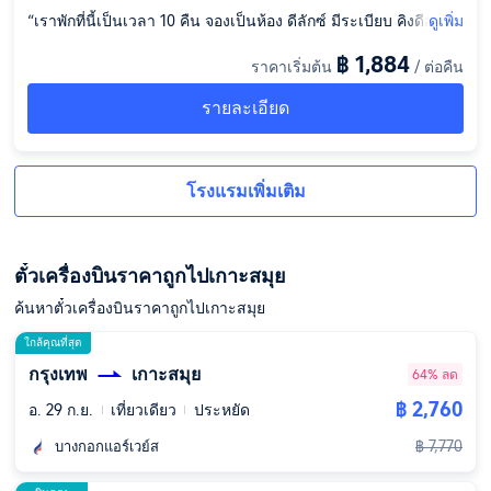
“เราพักที่นี้เป็นเวลา 10 คืน จองเป็นห้อง ดีลักซ์ มีระเบียบ คิงดีลักซ์
ดูเพิ่ม
ระเบียงกว้างมากฉันชอบ วิวเลิศ และห้องพรีเมียร์ ห้องกว้าง วิวดี แ
฿ 1,884
ราคาเริ่มต้น
/ ต่อคืน
อร์เย็นมากๆ ที่ รร มีบริการอาหารเช้าเป็นบุฟเฟต์ อาหารรสชาติดี
มีไลน์ไข่ มีการบริการทำความสะอาดทุกวัน แต่ต้องแขวนป้ายภายใ
รายละเอียด
นเวลา โดยรวมถือว่าโอเค แต่ รร อยู่บริเวณใกล้เคียงสนามบิน เวล
าเครื่องบิน ขึ้นลง จะได้ยินเสียงค่อยข้างชัด ใกล้สถานที่ปาร์ตี้ เดินไ
ป5 นาทีถึง เลิศๆเลยค่ะ ปาร์ตี้เสร็จเดินกลับ ปลอดภัย”
โรงแรมเพิ่มเติม
ตั๋วเครื่องบินราคาถูกไปเกาะสมุย
ค้นหาตั๋วเครื่องบินราคาถูกไปเกาะสมุย
ใกล้คุณที่สุด
กรุงเทพ
เกาะสมุย
64% ลด
฿ 2,760
อ. 29 ก.ย.
เที่ยวเดียว
ประหยัด
฿ 7,770
บางกอกแอร์เวย์ส