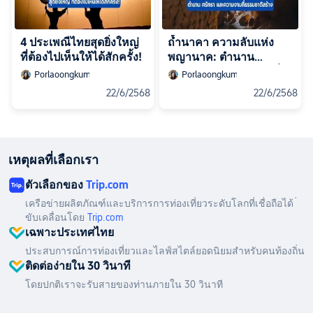
4 ประเพณีไทยสุดยิ่งใหญ่
ถ้ำนาคา ความลับแห่ง
ที่ต้องไปเห็นให้ได้สักครั้ง!
พญานาค: ตำนาน
ศรัทธา และความงามที่
Porlaoongkum
Porlaoongkum
ธรรมชาติสร้าง
22/6/2568
22/6/2568
เหตุผลที่เลือกเรา
ตัวเลือกของ
Trip.com
เครือข่ายผลิตภัณฑ์และบริการการท่องเที่ยวระดับโลกที่เชื่อถือได้ ่
ขับเคลื่อนโดย
Trip.com
เฉพาะประเทศไทย
ประสบการณ์การท่องเที่ยวและไลฟ์สไตล์ยอดนิยมสำหรับคนท้องถิ่น
ติดต่อง่ายใน 30 วินาที
โดยปกติเราจะรับสายของท่านภายใน 30 วินาที