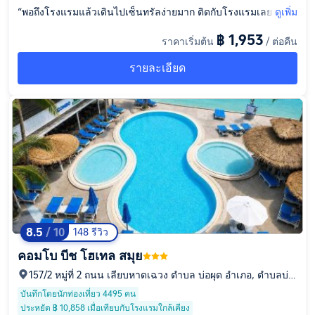
“พอถึงโรงแรมแล้วเดินไปเซ็นทรัลง่ายมาก ติดกับโรงแรมเลย สาม
ดูเพิ่ม
ารถเดินไปหาดเฉวงได้ ห้องพักมีน้ำดื่มให้ 2 ขวด ทำความสะอาดทุก
฿ 1,953
ราคาเริ่มต้น
/ ต่อคืน
วัน พนักงานน่ารักยินดีช่วยเหลือ ติดต่ออะไรง่าย พนักงานรีบมาช่ว
ย บริเวณห้องพักเงียบแม้ใกล้ห้าง มีเครื่องซักผ้าอบผ้าเตารีดน้ำยารีด
รายละเอียด
ผ้าให้บริการ”
8.5
/ 10
148 รีวิว
คอมโบ บีช โฮเทล สมุย
157/2 หมู่ที่ 2 ถนน เลียบหาดเฉวง ตำบล บ่อผุด อำเภอ, ตำบลบ่อ
ผุด, จังหวัดสุราษฎร์ธานี, 84320
บันทึกโดยนักท่องเที่ยว 4495 คน
ประหยัด ฿ 10,858 เมื่อเทียบกับโรงแรมใกล้เคียง