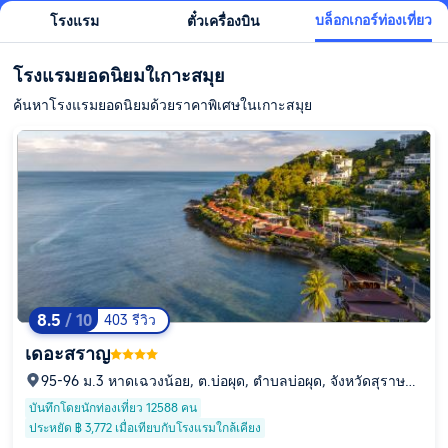
บล็อกเกอร์ท่องเที่ยว
โรงแรม
ตั๋วเครื่องบิน
โรงแรมยอดนิยมใเกาะสมุย
ค้นหาโรงแรมยอดนิยมด้วยราคาพิเศษในเกาะสมุย
8.5
/ 10
403 รีวิว
เดอะสราญ
95-96 ม.3 หาดเฉวงน้อย, ต.บ่อผุด, ตำบลบ่อผุด, จังหวัดสุราษฎร์
ธานี, 84320
บันทึกโดยนักท่องเที่ยว 12588 คน
ประหยัด ฿ 3,772 เมื่อเทียบกับโรงแรมใกล้เคียง