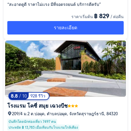
“สะอาดดูดี ราคาไม่เเรง มีที่จอดรถยนต์ บริการดีครับ”
฿ 829
ราคาเริ่มต้น
/ ต่อคืน
รายละเอียด
8.8
/ 10
928 รีวิว
โรงแรม โคซี่ สมุย เฉวงบีช
209/4 ม.2 ต.บ่อผุด, ตำบลบ่อผุด, จังหวัดสุราษฎร์ธานี, 84320
บันทึกโดยนักท่องเที่ยว 7497 คน
ประหยัด ฿ 13,783 เมื่อเทียบกับโรงแรมใกล้เคียง