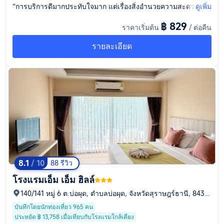
ง แค่เดินไปตามถนนประมาณ 500 เมตร เลียบทะเลไปทางเซ็นทรัล
“การบริการดีมากประทับใจมาก แต่เรื่องสิ่งอำนวยความสะดวกบอก
ดูเพิ่ม
ก็จะถึงแล้ว”
อย่างไม่สามารถใช้งานได้หรือใช้งานได้แต่ไม่ค่อยดี ถ้าเป็นไปได้ร
฿ 829
ราคาเริ่มต้น
/ ต่อคืน
บกวนทางที่พักแก้ไขตรงนี้ด้วยจะดีมากคะ แต่รวมๆคือดีมากจะกลับ
ไปพักอีกแน่นอนถ้ามีโอกาสคะ”
รายละเอียด
8.1
/ 10
88 รีวิว
โรงแรมเอ็ม เอ็ม ฮิลล์
140/141 หมู่ 6 ต.บ่อผุด, ตำบลบ่อผุด, จังหวัดสุราษฎร์ธานี, 8432
0
บันทึกโดยนักท่องเที่ยว 965 คน
ประหยัด ฿ 13,758 เมื่อเทียบกับโรงแรมใกล้เคียง