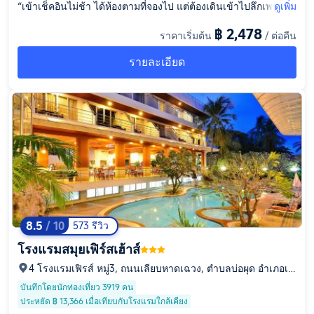
“เข้าเช็คอินไม่ช้า ได้ห้องตามที่จองไป แต่ต้องเดินเข้าไปลึกเพราะว่
ดูเพิ่ม
ามี/คนจองแบบรายเดือนทำให้ คนมาพักหนึ่งคืนสองคืนต้องเดินเข้า
฿ 2,478
ราคาเริ่มต้น
/ ต่อคืน
ไปไกลไม่เหมาะกับผู้สูงอายุ ภายในห้องสวยงามแต่อุปกรณ์เฟอร์นิเจ
อร์ไม้เริ่มเก่า แอร์เย็น ในห้องน้ำ ไม่มีอะไรกั้น มองเห็นได้จากห้องน
รายละเอียด
อน ทีวีดูไม่ได้เพราะไม่มีสัญญาณตลอดสองคืนที่พัก อาหารเช้าอร่อ
ยโดยเฉพาะไส้กรอกโฮมเมด วิวห้องอาหารสวยสระว่ายน้ำวิวสวยแ
ต่ชายหาดเล่นไม่ได้ต้องเดินไปข้างข้างโรงแรม สำหรับที่จอดรถยน
ต์ไม่มีต้องจอดข้างถนนซึ่งเป็นเนินขึ้นลงภูเขา ตัองระวังมาก”
8.5
/ 10
573 รีวิว
โรงแรมสมุยเฟิร์สเฮ้าส์
4 โรงแรมเฟิรส์ หมู่3, ถนนเลียบหาดเฉวง, ตำบลบ่อผุด อำเภอเก
าะสมุย จังหวัดสุราษฏร์ธานี, ตำบลบ่อผุด, จังหวัดสุราษฎร์ธานี,
บันทึกโดยนักท่องเที่ยว 3919 คน
84320
ประหยัด ฿ 13,366 เมื่อเทียบกับโรงแรมใกล้เคียง