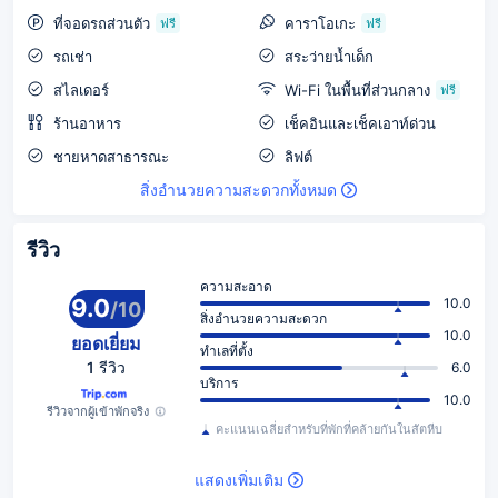
ที่จอดรถส่วนตัว
คาราโอเกะ
ฟรี
ฟรี
รถเช่า
สระว่ายน้ำเด็ก
สไลเดอร์
Wi-Fi ในพื้นที่ส่วนกลาง
ฟรี
ร้านอาหาร
เช็คอินและเช็คเอาท์ด่วน
ชายหาดสาธารณะ
ลิฟต์
สิ่งอำนวยความสะดวกทั้งหมด
รีวิว
ความสะอาด
9.0
10.0
/
10
สิ่งอำนวยความสะดวก
10.0
ยอดเยี่ยม
ทำเลที่ตั้ง
1 รีวิว
6.0
บริการ
10.0
รีวิวจากผู้เข้าพักจริง
คะแนนเฉลี่ยสำหรับที่พักที่คล้ายกันในสัตหีบ
แสดงเพิ่มเติม