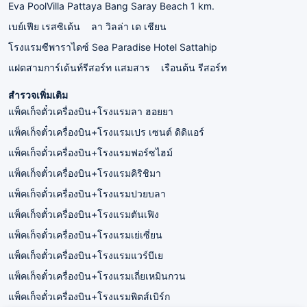
Eva PoolVilla Pattaya Bang Saray Beach 1 km.
เบย์เฟีย เรสซิเด้น
ลา วิลล่า เด เชียน
โรงแรมซีพาราไดซ์ Sea Paradise Hotel Sattahip
แฝดสามการ์เด้นท์รีสอร์ท แสมสาร
เรือนต้น รีสอร์ท
สำรวจเพิ่มเติม
แพ็คเก็จตั๋วเครื่องบิน+โรงแรมลา ฮอยยา
แพ็คเก็จตั๋วเครื่องบิน+โรงแรมเปร เซนต์ ดิดิแอร์
แพ็คเก็จตั๋วเครื่องบิน+โรงแรมฟอร์ซไฮม์
แพ็คเก็จตั๋วเครื่องบิน+โรงแรมคิริชิมา
แพ็คเก็จตั๋วเครื่องบิน+โรงแรมปวยบลา
แพ็คเก็จตั๋วเครื่องบิน+โรงแรมตันเฟิง
แพ็คเก็จตั๋วเครื่องบิน+โรงแรมเย่เซี่ยน
แพ็คเก็จตั๋วเครื่องบิน+โรงแรมแวร์บีเย
แพ็คเก็จตั๋วเครื่องบิน+โรงแรมเถี่ยเหมินกวน
แพ็คเก็จตั๋วเครื่องบิน+โรงแรมพิตส์เบิร์ก