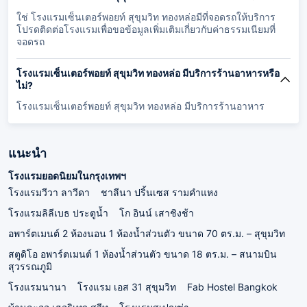
ใช่ โรงแรมเซ็นเตอร์พอยท์ สุขุมวิท ทองหล่อมีที่จอดรถให้บริการ
โปรดติดต่อโรงแรมเพื่อขอข้อมูลเพิ่มเติมเกี่ยวกับค่าธรรมเนียมที่
จอดรถ
โรงแรมเซ็นเตอร์พอยท์ สุขุมวิท ทองหล่อ มีบริการร้านอาหารหรือ
ไม่?
โรงแรมเซ็นเตอร์พอยท์ สุขุมวิท ทองหล่อ มีบริการร้านอาหาร
แนะนำ
โรงแรมยอดนิยมในกรุงเทพฯ
โรงแรมวีวา ลาวีดา
ชาลีนา ปริ้นเซส รามคำแหง
โรงแรมลิลีเบธ ประตูน้ำ
โก อินน์ เสาชิงช้า
อพาร์ตเมนต์ 2 ห้องนอน 1 ห้องน้ำส่วนตัว ขนาด 70 ตร.ม. – สุขุมวิท
สตูดิโอ อพาร์ตเมนต์ 1 ห้องน้ำส่วนตัว ขนาด 18 ตร.ม. – สนามบิน
สุวรรณภูมิ
โรงแรมนานา
โรงแรม เอส 31 สุขุมวิท
Fab Hostel Bangkok