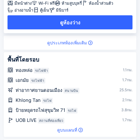
มีหน้าต่าง
Wi-Fi ฟรี
ห้ามสูบบุหรี่
ห้องน้ำส่วนตัว
อ่างอาบน้ำ
ตู้เย็น
มินิบาร์
ดูห้องว่าง
ดูประเภทห้องเพิ่มเติม
พื้นที่โดยรอบ
ทองหล่อ
1.1กม.
รถไฟฟ้า
เอกมัย
1.7กม.
รถไฟฟ้า
ท่าอากาศยานดอนเมือง
25.5กม.
สนามบิน
Khlong Tan
2.1กม.
รถไฟ
ป้ายหยุดรถไฟสุขุมวิท 71
3.8กม.
รถไฟ
UOB LIVE
1.7กม.
สถานที่ท่องเที่ยว
ดูบนแผนที่