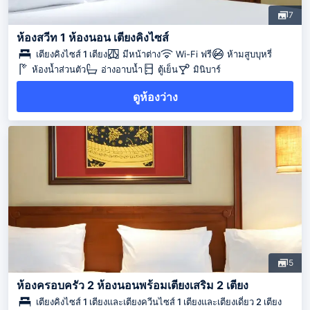
7
ห้องสวีท 1 ห้องนอน เตียงคิงไซส์
เตียงคิงไซส์ 1 เตียง
มีหน้าต่าง
Wi-Fi ฟรี
ห้ามสูบบุหรี่
ห้องน้ำส่วนตัว
อ่างอาบน้ำ
ตู้เย็น
มินิบาร์
ดูห้องว่าง
5
ห้องครอบครัว 2 ห้องนอนพร้อมเตียงเสริม 2 เตียง
เตียงคิงไซส์ 1 เตียงและเตียงควีนไซส์ 1 เตียงและเตียงเดี่ยว 2 เตียง