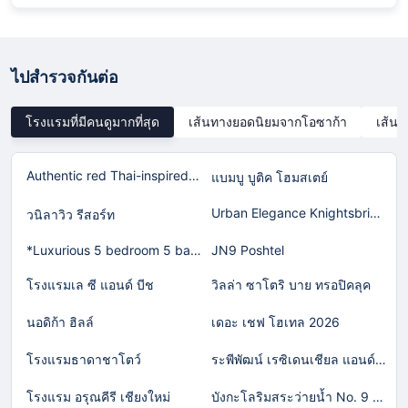
ไปสำรวจกันต่อ
โรงแรมที่มีคนดูมากที่สุด
เส้นทางยอดนิยมจากโอซาก้า
เส้น
Authentic red Thai-inspired home in Laguna!
แบมบู บูติค โฮมสเตย์
Urban Elegance Knightsbridge BTS Bearing
วนิลาวิว รีสอร์ท
*Luxurious 5 bedroom 5 bathroom Gym Views v138
JN9 Poshtel
โรงแรมเล ซี แอนด์ บีช
วิลล่า ซาโตริ บาย ทรอปิคลุค
นอดิก้า ฮิลล์
เดอะ เชฟ โฮเทล 2026
โรงแรมธาดาชาโตว์
ระพีพัฒน์ เรซิเดนเชียล แอนด์ รีสอร์ท
โรงแรม อรุณคีรี เชียงใหม่
บังกะโลริมสระว่ายน้ำ No. 9 (วอกตั้ม)