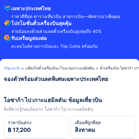
เฉพาะประเทศไทย
ราคาดีที่สุด ตารางเที่ยวบิน สายการบิน—คัดสรรมาเพื่อคุณ
โปรโมชั่นตั๋วเครื่องบินสุดคุ้ม
จ่ายน้อยลงด้วยส่วนลดตั๋วเครื่องบินสูงสุดถึง 40%
รับเหรียญสองต่อ
สะสมไมล์สายการบินและ Trip Coins พร้อมกัน
Trip.co.th
>
แพ็คเก็จตั๋วเครื่องบิน+โรงแรมเกาะแฮมิลตัน
>
ตั๋วเครื่องบิน โอซาก้า เ
จองตั๋วพร้อมส่วนลดพิเศษเฉพาะประเทศไทย
โอซาก้า ไป เกาะแฮมิลตัน: ข้อมูลเที่ยวบิน
สิ่งที่ควรรู้ก่อนบินจาก โอซาก้า ไป เกาะแฮมิลตัน
ราคาบินตรง
เดือนที่ถูกที่สุด
฿ 17,200
สิงหาคม