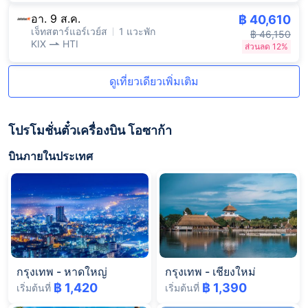
อา. 9 ส.ค.
฿ 40,610
เจ็ทสตาร์แอร์เวย์ส
1 แวะพัก
฿ 46,150
KIX
HTI
ส่วนลด 12%
ดูเที่ยวเดียวเพิ่มเติม
โปรโมชั่นตั๋วเครื่องบิน โอซาก้า
บินภายในประเทศ
กรุงเทพ
-
หาดใหญ่
กรุงเทพ
-
เชียงใหม่
฿ 1,420
฿ 1,390
เริ่มต้นที่
เริ่มต้นที่