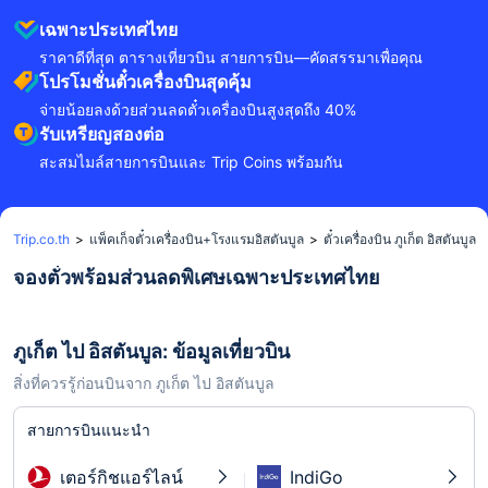
เฉพาะประเทศไทย
ราคาดีที่สุด ตารางเที่ยวบิน สายการบิน—คัดสรรมาเพื่อคุณ
โปรโมชั่นตั๋วเครื่องบินสุดคุ้ม
จ่ายน้อยลงด้วยส่วนลดตั๋วเครื่องบินสูงสุดถึง 40%
รับเหรียญสองต่อ
สะสมไมล์สายการบินและ Trip Coins พร้อมกัน
Trip.co.th
>
แพ็คเก็จตั๋วเครื่องบิน+โรงแรมอิสตันบูล
>
ตั๋วเครื่องบิน ภูเก็ต อิสตันบูล
จองตั๋วพร้อมส่วนลดพิเศษเฉพาะประเทศไทย
ภูเก็ต ไป อิสตันบูล: ข้อมูลเที่ยวบิน
สิ่งที่ควรรู้ก่อนบินจาก ภูเก็ต ไป อิสตันบูล
สายการบินแนะนำ
เตอร์กิชแอร์ไลน์
IndiGo