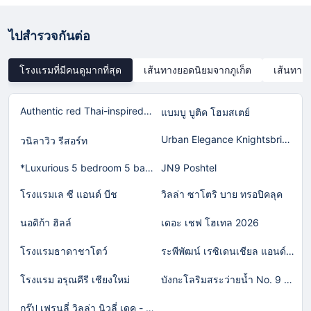
ไปสำรวจกันต่อ
โรงแรมที่มีคนดูมากที่สุด
เส้นทางยอดนิยมจากภูเก็ต
เส้นทาง
Authentic red Thai-inspired home in Laguna!
แบมบู บูติค โฮมสเตย์
Urban Elegance Knightsbridge BTS Bearing
วนิลาวิว รีสอร์ท
*Luxurious 5 bedroom 5 bathroom Gym Views v138
JN9 Poshtel
โรงแรมเล ซี แอนด์ บีช
วิลล่า ซาโตริ บาย ทรอปิคลุค
นอดิก้า ฮิลล์
เดอะ เชฟ โฮเทล 2026
โรงแรมธาดาชาโตว์
ระพีพัฒน์ เรซิเดนเชียล แอนด์ รีสอร์ท
โรงแรม อรุณคีรี เชียงใหม่
บังกะโลริมสระว่ายน้ำ No. 9 (วอกตั้ม)
กรุ๊ป เฟรนลี่ วิลล่า นิวลี่ เดค - พูล เคทีวี แอนดื บาร์บีคิว