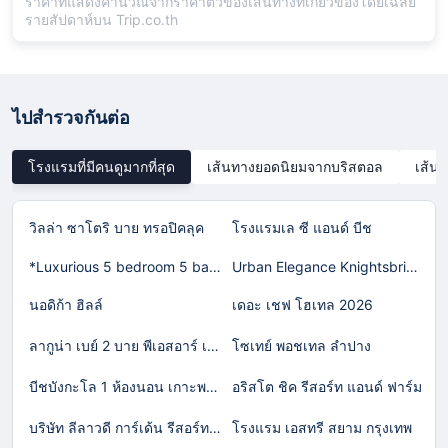
ราคาที่แสดงคำนวณจากราคาตั๋วของเส้นทางที่เกี่ยวข้องโดยเฉลี่ย
รายสัปดาห์บน Trip.co.th
ไปสำรวจกันต่อ
โรงแรมที่มีคนดูมากที่สุด
เส้นทางยอดนิยมจากบริสตอล
เส้น
วิลล่า ซาโตริ บาย ทรอปิคลุค
โรงแรมเล ซี แอนด์ บีช
*Luxurious 5 bedroom 5 bathroom Gym Views v138
Urban Elegance Knightsbridge BTS Bearing
นอดิก้า ฮิลล์
เดอะ เชฟ โฮเทล 2026
ลากูน่า เบย์ 2 บาย พีเอสอาร์ เอเชีย
โซเทย์ พอชเทล ลำปาง
บีชบังกะโล 1 ห้องนอน เกาะพงัน เอสดีวี235 บาย สมุย ดรีม วิลล่า
อริสโต ชิค รีสอร์ท แอนด์ ฟาร์ม
บริษัท ลีลาวดี การ์เด้น รีสอร์ท จำกัด
โรงแรม เอสทรี สยาม กรุงเทพ