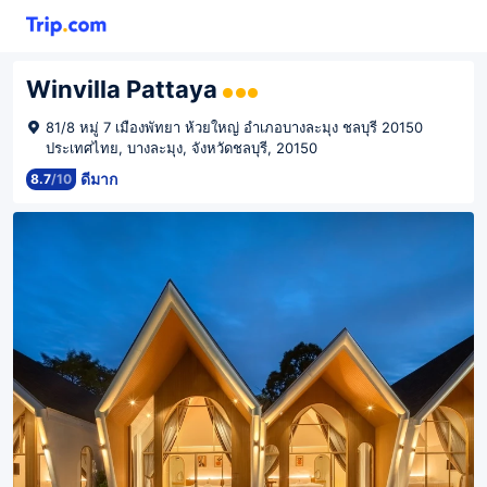
Winvilla Pattaya
81/8 หมู่ 7 เมืองพัทยา ห้วยใหญ่ อำเภอบางละมุง ชลบุรี 20150
ประเทศไทย, บางละมุง, จังหวัดชลบุรี, 20150
ดีมาก
8.7
/
10