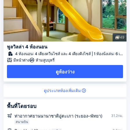
49
พูลวิลล่า 4 ห้องนอน
4 ห้องนอน: 4 เตียงควีนไซส์ และ 4 เตียงคิงไซส์ | 1 ห้องนั่งเล่น: 6 เตียงโซฟา
มีหน้าต่าง
ห้ามสูบบุหรี่
ดูห้องว่าง
ดูประเภทห้องเพิ่มเติม
พื้นที่โดยรอบ
ท่าอากาศยานนานาชาติอู่ตะเภา (ระยอง–พัทยา)
31.2กม.
สนามบิน