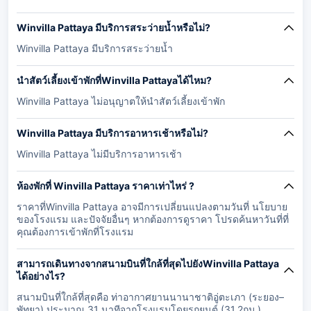
Winvilla Pattaya มีบริการสระว่ายน้ำหรือไม่?
Winvilla Pattaya มีบริการสระว่ายน้ำ
นำสัตว์เลี้ยงเข้าพักที่Winvilla Pattayaได้ไหม?
Winvilla Pattaya ไม่อนุญาตให้นำสัตว์เลี้ยงเข้าพัก
Winvilla Pattaya มีบริการอาหารเช้าหรือไม่?
Winvilla Pattaya ไม่มีบริการอาหารเช้า
ห้องพักที่ Winvilla Pattaya ราคาเท่าไหร่ ?
ราคาที่Winvilla Pattaya อาจมีการเปลี่ยนแปลงตามวันที่ นโยบาย
ของโรงแรม และปัจจัยอื่นๆ หากต้องการดูราคา โปรดค้นหาวันที่ที่
คุณต้องการเข้าพักที่โรงแรม
สามารถเดินทางจากสนามบินที่ใกล้ที่สุดไปยังWinvilla Pattaya
ได้อย่างไร?
สนามบินที่ใกล้ที่สุดคือ ท่าอากาศยานนานาชาติอู่ตะเภา (ระยอง–
พัทยา) ประมาณ 31 นาทีจากโรงแรมโดยรถยนต์ (31.2กม.)