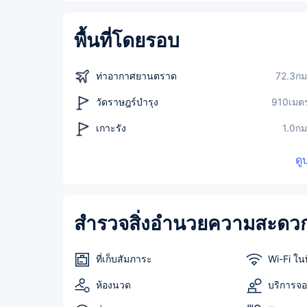
พื้นที่โดยรอบ
ท่าอากาศยานตราด
72.3กม
วัดราษฎร์บำรุง
910เมต
เกาะรัง
1.0กม
ดู
สำรวจสิ่งอำนวยความสะดวก
ที่เก็บสัมภาระ
Wi-Fi ในพ
ห้องนวด
บริการจอง