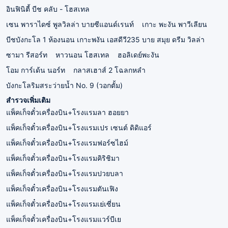
อินฟินิตี้ บีช คลับ - โฮสเทล
เซน พาราไดซ์ พูลวิลล่า บายซีแอนด์เรนท์
เกาะ พะงัน พาวีเลียน
บีชบังกะโล 1 ห้องนอน เกาะพงัน เอสดีวี235 บาย สมุย ดรีม วิลล่า
ซามา รีสอร์ท
หาวนอน โฮสเทล
ฮอลิเดย์พะงัน
โอม การ์เด้น นอร์ท
กลาสเฮาส์ 2 โฉลกหลำ
บังกะโลริมสระว่ายน้ำ No. 9 (วอกตั้ม)
สำรวจเพิ่มเติม
แพ็คเก็จตั๋วเครื่องบิน+โรงแรมลา ฮอยยา
แพ็คเก็จตั๋วเครื่องบิน+โรงแรมเปร เซนต์ ดิดิแอร์
แพ็คเก็จตั๋วเครื่องบิน+โรงแรมฟอร์ซไฮม์
แพ็คเก็จตั๋วเครื่องบิน+โรงแรมคิริชิมา
แพ็คเก็จตั๋วเครื่องบิน+โรงแรมปวยบลา
แพ็คเก็จตั๋วเครื่องบิน+โรงแรมตันเฟิง
แพ็คเก็จตั๋วเครื่องบิน+โรงแรมเย่เซี่ยน
แพ็คเก็จตั๋วเครื่องบิน+โรงแรมแวร์บีเย