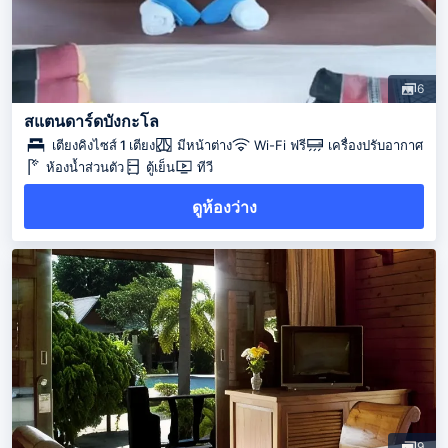
6
สแตนดาร์ดบังกะโล
เตียงคิงไซส์ 1 เตียง
มีหน้าต่าง
Wi-Fi ฟรี
เครื่องปรับอากาศ
ห้องน้ำส่วนตัว
ตู้เย็น
ทีวี
ดูห้องว่าง
9