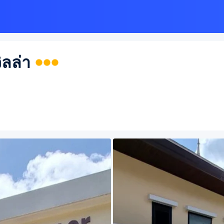
ิลล่า