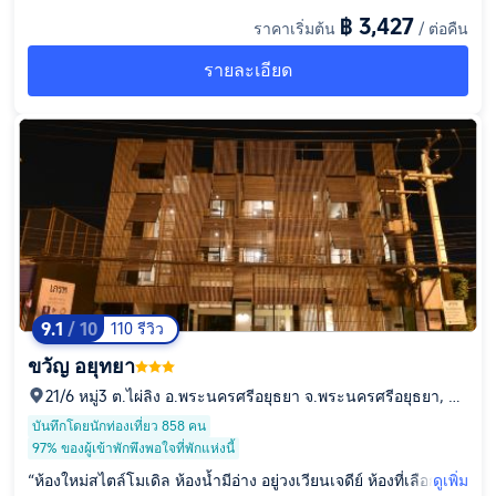
฿ 3,427
ราคาเริ่มต้น
/ ต่อคืน
รายละเอียด
9.1
/ 10
110 รีวิว
ขวัญ อยุทยา
21/6 หมู่3 ต.ไผ่ลิง อ.พระนครศรีอยุธยา จ.พระนครศรีอยุธยา, ตำ
บล ไผ่ลิง, จังหวัดพระนครศรีอยุธยา, 13000
บันทึกโดยนักท่องเที่ยว 858 คน
97% ของผู้เข้าพักพึงพอใจที่พักแห่งนี้
“ห้องใหม่สไตล์โมเดิล ห้องน้ำมีอ่าง อยู่วงเวียนเจดีย์ ห้องที่เลือกกลา
ดูเพิ่ม