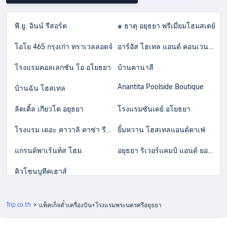
พี.ยู. อินน์ รีสอร์ต
๑ ธาตุ อยุธยา พรีเมี่ยมโฮมสเตย์
โอโย 465 กรุงเก่า ทราเวลลอดจ์
อาร์อัส โฮเทล แอนด์ คอนเวนชั่น
โรงแรมคอลเลกชัน โอ อโยธยา
บ้านคานาลี
Anantita Poolside Boutique
บ้านฉัน โฮสเทล
ลิตเติ้ล เกียวโต อยุธยา
โรงแรมซันเดย์ อโยธยา
โรงแรม เดอะ คาวาลิ คาซ่า รีสอร์ท
ยิ้มหวาน โฮสเทลแอนด์คาเฟ่
แกรนด์พาเร้นท์ส โฮม
อยุธยา ริเวอร์แคมป์ แอนด์ ยอชต์ ชาร์เตอร์
คิวโซนบูทีคเฮาส์
Trip.co.th
>
แพ็คเก็จตั๋วเครื่องบิน+โรงแรมพระนครศรีอยุธยา