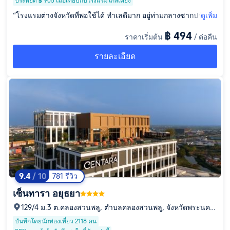
ประหยัด ฿ 905 เมื่อเทียบกับโรงแรมใกล้เคียง
“โรงแรมต่างจังหวัดที่พอใช้ได้ ทำเลดีมาก อยู่ท่ามกลางซากปรักหัก
ดูเพิ่ม
พัง สวนสาธารณะอยู่ใกล้ๆ มีบึง มีนกกระสา ตัวเงินตัวทอง และดอก
฿ 494
ราคาเริ่มต้น
/ ต่อคืน
บัว คาเฟ่ใกล้ๆ อาหารอร่อยมาก อาหารเช้า 120 บาท เราเลือกทาน
มีให้เลือกไม่เยอะ แต่โดนัทอร่อยดี ถ้าไม่ทานอาหารเช้าก็ดื่มชาและ
รายละเอียด
กาแฟฟรีได้ ในห้องไม่มีกาต้มน้ำ แต่เราขอแล้วเขาก็เอามาให้ บริเว
ณโรงแรมไม่กว้างมาก แต่ก็อบอุ่นดี และในตัวอาคารก็มีของตกแต่ง
สวยๆ ทุกมุม ข้อเสียคือเพลงในคาเฟ่ วันธรรมดาจะเงียบตอนเที่ยงคื
น แต่คืนวันศุกร์เสียงดังมาก แล้วก็ตอนเช็คอินมีปัญหาเรื่องผ้าปูที่นอ
น แต่เขาก็จัดการให้เรียบร้อยภายใน 5 นาที”
9.4
/ 10
781 รีวิว
เซ็นทารา อยุธยา
129/4 ม.3 ต.คลองสวนพลู, ตำบลคลองสวนพลู, จังหวัดพระนคร
ศรีอยุธยา, 13000
บันทึกโดยนักท่องเที่ยว 2118 คน