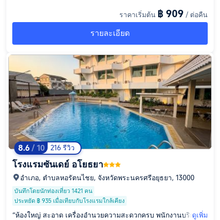
ดีมาก มีพนักงานเคาน์เตอร์ตลอด 24 ชม. มีร้านอาหารเวียดนามข้า
฿ 909
ราคาเริ่มต้น
/ ต่อคืน
งหน้าโรงแรม เดินไปนิดเดียวก็มีเซเว่น ขับรถไปเซนทรัลไม่ถึง 5 น
าที ราคาโดยรวมก็ดี ไม่แพงเลย”
รายละเอียด
8.6
/ 10
216 รีวิว
โรงแรมซันเดย์ อโยธยา
อำเภอ, ตำบลหอรัตนไชย, จังหวัดพระนครศรีอยุธยา, 13000
บันทึกโดยนักท่องเที่ยว 1421 คน
ประหยัด ฿ 935 เมื่อเทียบกับโรงแรมใกล้เคียง
“ห้องใหญ่ สะอาด เครื่องอำนวยความสะดวกครบ พนักงานบริการดี
ดูเพิ่ม