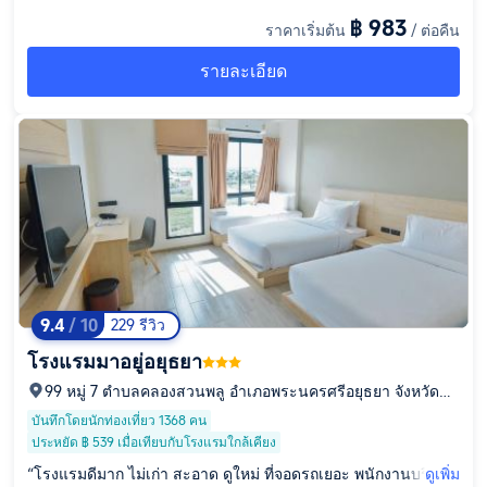
งคืนวิวดี ลมเย็น แม้จะเป็นหน้าร้อน ด้านล่างมีตู้กดขนมและเครื่อง
฿ 983
ราคาเริ่มต้น
/ ต่อคืน
ดื่ม ราคาไม่แพง อยู่ใกล้ข้าวต้มแนะว่าให้กิน ข้าวต้มอร่อย”
รายละเอียด
9.4
/ 10
229 รีวิว
โรงแรมมาอยู่อยุธยา
99 หมู่ 7 ตำบลคลองสวนพลู อำเภอพระนครศรีอยุธยา จังหวัดพร
ะนครศรีอยุธยา 13000, ตำบลคลองสวนพลู, จังหวัดพระนครศรีอ
บันทึกโดยนักท่องเที่ยว 1368 คน
ยุธยา, 13000
ประหยัด ฿ 539 เมื่อเทียบกับโรงแรมใกล้เคียง
“โรงแรมดีมาก ไม่เก่า สะอาด ดูใหม่ ที่จอดรถเยอะ พนักงานบริการ
ดูเพิ่ม