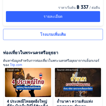
สระว่ายน้ำสะอาด น่าว่าย เตียงนุ่ม แอร์เย็น เงียบสงบ ใกล้ 7-11 แล
฿ 337
ราคาเริ่มต้น
/ ต่อคืน
ะของกิน ราคาโอเค”
รายละเอียด
โรงแรมเพิ่มเติม
ท่องเที่ยวในพระนครศรีอยุธยา
ค้นหาข้อมูลสำหรับการท่องเที่ยวในพระนครศรีอยุธยาจากบล็อกเกอร์
ของ
Trip.com
Travel Info
Tourist Attractions
4 ประเพณีไทยสุดยิ่งใหญ่
ถ้ำนาคา ความลับแห่ง