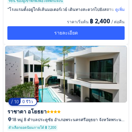
98% ของผู้เข้าพักพึงพอใจที่พักแห่งนี้
“โรงแรมตั้งอยู่ใกล้เส้นมอเตอร์เวย์ เดินทางสะดวกไปยังสถานที่ต่าง
ดูเพิ่ม
ๆ แม้จะอยู่ห่างจากตัวเมืองเก่าอยุธยาเล็กน้อย แต่ถนนกว้าง รถไม่ติ
฿ 2,400
ราคาเริ่มต้น
/ ต่อคืน
ด ทำให้การเดินทางไม่ลำบากเลย จุดเด่นคือโรงแรมติดกับ Central
Ayutthaya สามารถเดินเล่น ช้อปปิ้ง หรือหาของทานได้ตลอดทั้งวัน
รายละเอียด
พนักงานรักษาความปลอดภัยดูแลเรื่องที่จอดรถเป็นอย่างดี มีพื้นที่จอ
ดสำหรับผู้เข้าพักโดยเฉพาะ และหากเต็มก็ช่วยจัดหาที่จอดใกล้เคียง
ให้ ตัวโรงแรมตกแต่งในโทนสีขาว ครีม และส้ม ให้บรรยากาศอบอุ่
น เรียบง่ายสไตล์มินิมอล ห้องพักกว้างขวาง แบ่งโซนห้องน้ำเปียก-
แห้งชัดเจน พร้อมสิ่งอำนวยความสะดวกครบครัน ทั้งสบู่ แชมพู ได
ร์เป่าผม ตู้เย็น Smart TV รวมถึงจาน ชาม และช้อนส้อม สำหรับโอ
กาสพิเศษ เช่น วันเกิด สามารถแจ้งโรงแรมล่วงหน้าได้ โดยทางโร
งแรมมีการจัดเตรียมเค้กต้อนรับไว้ในห้องพัก นอกจากนี้ภายในโรง
แรมยังมี The Summer Coffee ห้องอาหารเช้า ฟิตเนส สระว่ายน้ำ
และ Rooftop Bar ที่สามารถชมวิวเมืองอยุธยาได้แบบ 360 องศา พ
ร้อมโปรโมชั่นพิเศษในบางช่วงเวลาอีกด้วย”
/ 10
0 รีวิว
ราชาตา อโยธยา
18 หมู่ 8 ตำบลประตูชัย อำเภอพระนครศรีอยุธยา จังหวัดพระนค
รศรีอยุธยา, ตำบล ประตูชัย, จังหวัดพระนครศรีอยุธยา, 13000
ตัวเลือกยอดนิยมภายใต้ ฿ 7,200