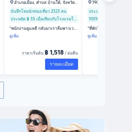
อำเภอเมือง, ตำบล บ้านใต้, จังหวัดก
190/1 ตำบลปากแพรก 
าญจนบุรี, 71000
าญจนบุรี 71000, ตำ
บันทึกโดยนักท่องเที่ยว 2323 คน
ประหยัด ฿ 1,665 เมื่อเ
จังหวัดกาญจนบุรี, 71
ใกล้เคียง
ประหยัด ฿ 35 เมื่อเทียบกับโรงแรมใก
100% ของผู้เข้าพักพึงพอใจ
ล้เคียง
“พนักงานดูแลดี กลับมาเราลืมพาวเวอ
“ที่พักใหม่มาก และมีพื้น
ร์แบงค์ไว้โทรกลับมาขอที่อยู่แล้วส่งให้
สุดๆ ลมเย็นทั้งวัน มีที่จ
ดูเพิ่ม
ดูเพิ่ม
บรรยากาศดี ตรงคาเฟ่น่ารักมากๆ สนา
ณ ว่าจอดจอดตรงไหน จอด
มหญ้ากว้าง มีค่าพาสุนัขเข้าพัก 500 มี
นที่เป็นหลังคา และลานกว้าง ห้
฿ 1,518
฿
ราคาเริ่มต้น
/ ต่อคืน
ราคาเริ่มต้น
ชามน้ำ อาหาร และแผ่นรองฉี่ไว้ให้”
ะอาด น้ำดื่ม กาแฟ ตู้เย็
ที่นอนนุ่ม หมอนเยอะ ห้อง
รายละเอียด
ร
แห้ง น้ำแรง **ห้องนี้เป็น
หลังคา บรรไดค่อนข้างชั
ละคนสูงวัยเวลาขึ้นลง** 
ลังคา จะนอนได้ 1 ท่าน ต
รงหน่อย ไม่งั้นคนนอนข้
ต่ข้างล่างจะหนาวเลย เพ
มกัน โซนชั้น 2 จะมีระเบียงให้นั่งเล่น
ชมวิวรับลมสบายๆ (ห้อง 7-14) 
เป็นกันเอง ดูแลเอง❤️ ใส
ยด พนง. น่ารัก มีมัดจำ 5
อ check out”