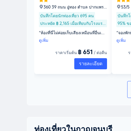
360 39 ถนน อู่ทอง ตำบล ปากแพรก
53/5 
อำเภอเมือง, ตำบล ปากแพรก, จังหวั
ตำบล 
บันทึกโดยนักท่องเที่ยว 695 คน
บันทึกโ
ดกาญจนบุรี, 71000
7100
ประหยัด ฿ 2,165 เมื่อเทียบกับโรงแรม
95% ของ
ใกล้เคียง
“ห้องที่นี่ไม่ค่อยเก็บเสียงเหมือนที่อื่นเลย
“จองพักห
ค่ะ ข้างบนเช็คอินดึกแล้วยังไม่มีมารยา
จากฝ้า
ดูเพิ่ม
ดูเพิ่ม
ททั้งลากเก้าอี้ ปิดประตูเสียงดัง แอร์ค่อ
และมีน้
฿ 651
นข้างเก่าแต่ก็เย็นอยู่ สถานที่อยู่ค่อนข้า
อ้าท์ห้
ราคาเริ่มต้น
/ ต่อคืน
ร
งไกลกับร้านยอดนิยมค่ะ”
ากกกกก เ
รายละเอียด
เจอคอนล
กบัวรั่ว
นเข้าพัก
ชิ้น ได้
000 บาท
นร้านกิ
ท่องเที่ยวในกาญจนบุรี