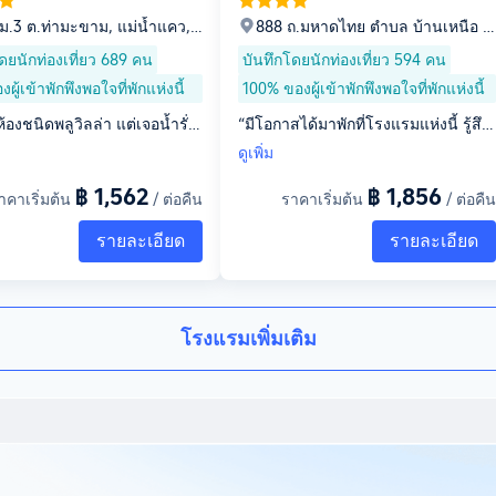
ม.3 ต.ท่ามะขาม, แม่น้ำแคว,
888 ถ.มหาดไทย ตำบล บ้านเหนือ
ท่ามะขาม, จังหวัดกาญจนบุรี,
อำเภอเมือง, ตำบล บ้านเหนือ, จังหวั
ดยนักท่องเที่ยว 689 คน
บันทึกโดยนักท่องเที่ยว 594 คน
0
ดกาญจนบุรี, 71000
ผู้เข้าพักพึงพอใจที่พักแห่งนี้
100% ของผู้เข้าพักพึงพอใจที่พักแห่งนี้
้องชนิดพลูวิลล่า แต่เจอน้ำรั่ว
“มีโอกาสได้มาพักที่โรงแรมแห่งนี้ รู้สึก
 เพราะฝนตก ประมาณ 4-5 จุด
ประทับใจตั้งแต่เช็กอิน พนักงานให้การ
ดูเพิ่ม
ำแอร์หยด พร้อมทั้งตอนจะเช็คเ
ต้อนรับดี ยิ้มแย้มและให้ข้อมูลครบถ้วน
฿ 1,562
฿ 1,856
องน้ำกดไม่ลง แต่พนักงานน่ารักม
ห้องพักสะอาด กว้างขวาง สิ่งอำนวยคว
าคาเริ่มต้น
/ ต่อคืน
ราคาเริ่มต้น
/ ต่อคืน
ปิดห้องให้เพิ่ม 1 ห้อง ห้องแรก
ามสะดวกครบครัน เช่น ไดร์เป่าผม เตี
รายละเอียด
รายละเอียด
์ร้อนไม่ทำงาน ห้องที่ 2 สายฝั
ยงนอนสบาย แอร์เย็น น้ำไหลแรง บรร
 ซึ่งพนักงานและช่างได้แก้ไข จ
ยากาศโดยรวมเงียบสงบ เหมาะสำหรับ
ได้ พนักงานได้แถมเค้กให้อีก 3
การพักผ่อน อาหารเช้ามีให้เลือกหลากห
กินทั้งหมด 6 ชิ้น และได้คูปอง 1
ลาย รสชาติดี ทำเลเดินทางสะดวก ใก
โรงแรมเพิ่มเติม
 โดยซื้อกาแฟ น้ำดื่ม และชาใ
ล้แหล่งท่องเที่ยวในในเมือและร้านอาห
นค่ะ”
าร โดยรวมเป็นการเข้าพักที่คุ้มค่า ได้รั
บการบริการที่ดีและรู้สึกผ่อนคลายตลอ
ดการเข้าพัก หากมีโอกาสจะกลับมาพัก
อีกแน่นอน”