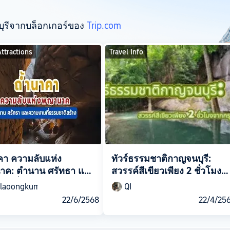
บุรีจากบล็อกเกอร์ของ
Trip.com
Attractions
Travel Info
คา ความลับแห่ง
ทัวร์ธรรมชาติกาญจนบุรี:
ค: ตำนาน ศรัทธา และ
สวรรค์สีเขียวเพียง 2 ชั่วโมง
ามที่ธรรมชาติสร้าง
จากกรุงเทพฯ
rlaoongkum
QI
22/6/2568
22/4/25