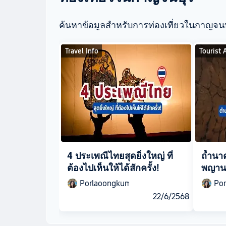
ค้นหาข้อมูลสำหรับการท่องเที่ยวในกาญจน
Travel Info
Tourist 
4 ประเพณีไทยสุดยิ่งใหญ่ ที่
ถ้ำนา
ต้องไปเห็นให้ได้สักครั้ง!
พญานา
ความง
Porlaoongkum
Po
22/6/2568