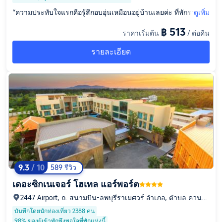
“ความประทับใจแรกคือรู้สึกอบอุ่นเหมือนอยู่บ้านเลยค่ะ ที่พักราคาป
ดูเพิ่ม
ระหยัดนี้อยู่ตึกข้างๆ (ไม่ใช่ตึกหลัก) แต่ฉันชอบมากกว่า เพราะมีพื้น
฿ 513
ราคาเริ่มต้น
/ ต่อคืน
ที่ให้นั่งเล่นส่วนตัวมากขึ้นเวลาลงมาดื่มเครื่องดื่มฟรีตอนเช้า หรือห
ลังจากเดินมาทั้งวัน ห้องพักสะอาดเอี่ยม ห้องน้ำแม้จะไม่มีหน้าต่างก็
รายละเอียด
ไม่มีกลิ่นอับเลยค่ะ เพราะพัดลมดูดอากาศดีมากจริงๆ เดินจากลีการ์
เดนส์พลาซ่ามาหน่อย แต่มีร้านอาหาร 7-11 และอะไรให้ดูให้ชมระ
หว่างทางเยอะเลยค่ะ แรงดันน้ำดีเยี่ยม เตียงนุ่ม หมอนดีมาก ประส
บการณ์ที่ได้รับคุ้มค่าเกินราคาที่จ่ายไป และโดยรวมแล้วสมควรได้
รับการชื่นชมค่ะ”
9.3
/ 10
589 รีวิว
เดอะซิกเนเจอร์ โฮเทล แอร์พอร์ต
2447 Airport, ถ. สนามบิน-ลพบุรีราเมศวร์ อำเภอ, ตำบล ควนลัง
, จังหวัดสงขลา, 90110
บันทึกโดยนักท่องเที่ยว 2388 คน
98% ของผู้เข้าพักพึงพอใจที่พักแห่งนี้