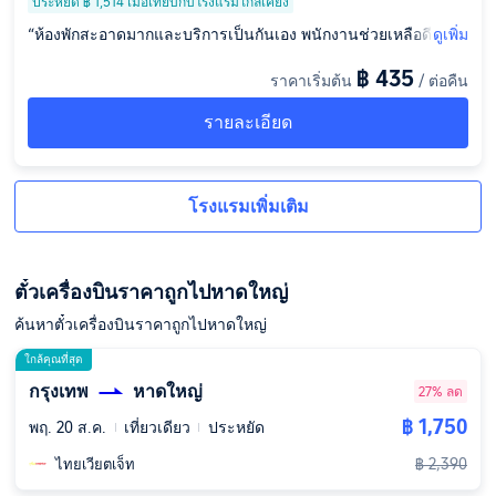
ประหยัด ฿ 1,514 เมื่อเทียบกับโรงแรมใกล้เคียง
“ห้องพักสะอาดมากและบริการเป็นกันเอง พนักงานช่วยเหลือดีมาก
ดูเพิ่ม
ครับ/ค่ะ โรงแรมไม่มีบริการอาหารเพราะไม่มีโรงอาหาร บริเวณรอ
฿ 435
ราคาเริ่มต้น
/ ต่อคืน
บๆ กลางคืนห่างไปแค่ 50 เมตรมีร้านหมูกระทะชื่อดัง อร่อยและถูก
มาก แค่คนละ 300 บาทเองครับ/ค่ะ”
รายละเอียด
โรงแรมเพิ่มเติม
ตั๋วเครื่องบินราคาถูกไปหาดใหญ่
ค้นหาตั๋วเครื่องบินราคาถูกไปหาดใหญ่
ใกล้คุณที่สุด
กรุงเทพ
หาดใหญ่
27% ลด
฿ 1,750
พฤ. 20 ส.ค.
เที่ยวเดียว
ประหยัด
฿ 2,390
ไทยเวียตเจ็ท