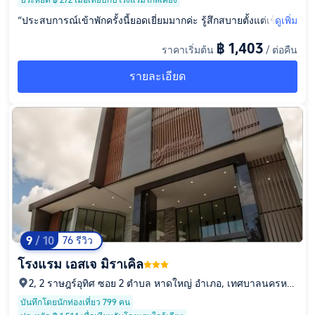
“ประสบการณ์เข้าพักครั้งนี้ยอดเยี่ยมมากค่ะ รู้สึกสบายตั้งแต่เช็คอิน
ดูเพิ่ม
จนกระทั่งเช็คเอาท์เลย โรงแรมบรรยากาศดีมาก ห้องพักออกแบบไ
฿ 1,403
ราคาเริ่มต้น
/ ต่อคืน
ด้สวยงามและสะอาดสะอ้าน เก็บรายละเอียดได้ดีเยี่ยม พนักงานมือ
อาชีพและกระตือรือร้น ให้ความช่วยเหลือได้รวดเร็ว ทำให้รู้สึกเหมื
รายละเอียด
อนอยู่บ้านเลยค่ะ คุณภาพโดยรวมดีมาก เป็นประสบการณ์การเข้า
พักที่น่าประทับใจมากค่ะ แนะนำเลย!”
9
/ 10
76 รีวิว
โรงแรม เอสเจ มิราเคิล
2, 2 ราษฎร์อุทิศ ซอย 2 ตำบล หาดใหญ่ อำเภอ, เทศบาลนครหา
ดใหญ่, จังหวัดสงขลา, 90110
บันทึกโดยนักท่องเที่ยว 799 คน