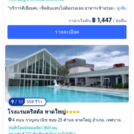
“บริการดีเยี่ยมค่ะ เช็คอินแทบไม่ต้องรอเลย อาหารเช้าอร่อยและหล
ดูเพิ่ม
ากหลายดีค่ะ บริการส่งสนามบินตรงเวลาดีมากค่ะ ให้ความรู้สึกเห
฿ 1,447
ราคาเริ่มต้น
/ ต่อคืน
มือนอยู่บ้านเลย เงียบสงบมาก ถ้ามีโอกาสจะกลับมาพักอีกหลายๆ วั
นแน่นอนค่ะ”
รายละเอียด
9
/ 10
558 รีวิว
โรงเเรมคริสตัล หาดใหญ่
4 ถนน กาญจนวนิช ซอย 23 ตำบล หาดใหญ่ อำเภอ, เทศบาลนค
รหาดใหญ่, จังหวัดสงขลา, 90110
บันทึกโดยนักท่องเที่ยว 3501 คน
ประหยัด ฿ 272 เมื่อเทียบกับโรงแรมใกล้เคียง