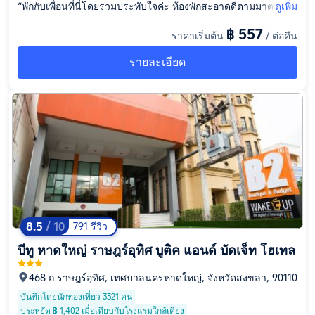
“พักกับเพื่อนที่นี่โดยรวมประทับใจค่ะ ห้องพักสะอาดดีตามมาตรฐาน
ดูเพิ่ม
พนักงานบริการสุภาพและช่วยเหลือดี ทำเลถือว่าสะดวก เดินทางไป
฿ 557
ราคาเริ่มต้น
/ ต่อคืน
จุดต่าง ๆ ในหาดใหญ่ได้ง่าย มีร้านอาหารและร้านสะดวกซื้อใกล้ ๆ
ส่วนสิ่งอำนวยความสะดวกอาจไม่ได้ครบมากเท่าโรงแรมใหญ่ แต่เ
รายละเอียด
มื่อเทียบกับราคาแล้วถือว่าคุ้มค่า เหมาะสำหรับคนที่มองหาที่พักเรีย
บง่าย เดินทางสะดวกค่ะ”
8.5
/ 10
791 รีวิว
บีทู หาดใหญ่ ราษฎร์อุทิศ บูติค แอนด์ บัดเจ็ท โฮเทล
468 ถ.ราษฎร์อุทิศ, เทศบาลนครหาดใหญ่, จังหวัดสงขลา, 90110
บันทึกโดยนักท่องเที่ยว 3321 คน
ประหยัด ฿ 1,402 เมื่อเทียบกับโรงแรมใกล้เคียง