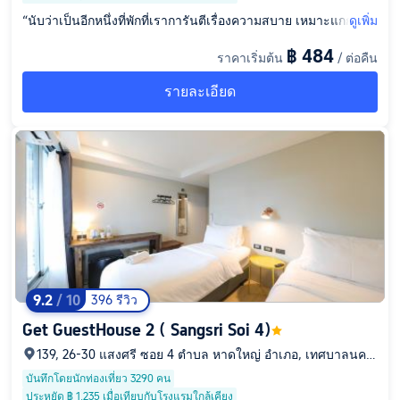
“นับว่าเป็นอีกหนึ่งที่พักที่เราการันตีเรื่องความสบาย เหมาะแกการพั
ดูเพิ่ม
กมากๆ ที่พักสะอาด เตียงนุ่ม ห้องหอมมาก เข้าประตูโรงแรมมานี่ ก
฿ 484
ราคาเริ่มต้น
/ ต่อคืน
ลิ่มหอมฟุ้งงงงง แบบน่าอยู่มาก แถมหน้าเคาว์เตอร์เช็คอิน คือแบบ
สวยมาก มีมุมให้ถ่ายรูปเยอะมาก แถมยังมีที่ให้พัพแบบ หิวแบบนั่งกิ
รายละเอียด
นชิวๆ ส่วนห้องนอนคือสะอาดมาก ห้องน้ำก็สะอาด แถมแอร์เย็นฉ่ำ
นอนหลับสบายทั้งคืน แถมแฟนยังผมว่าน่านอนสุด หลับสบายสุดๆไ
ปเลยย แนะนำน่า สำหรับใครที่เลือกหาห้องพัก แนะนำโรงแรม บีทู
เลยค่า แถมราคายังน่ารักอีกด้วย 🥰”
9.2
/ 10
396 รีวิว
Get GuestHouse 2 ( Sangsri Soi 4)
139, 26-30 แสงศรี ซอย 4 ตำบล หาดใหญ่ อำเภอ, เทศบาลนคร
หาดใหญ่, จังหวัดสงขลา, 90110
บันทึกโดยนักท่องเที่ยว 3290 คน
ประหยัด ฿ 1,235 เมื่อเทียบกับโรงแรมใกล้เคียง