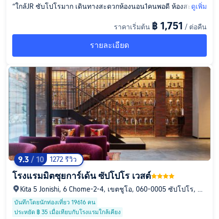
“ใกล้JR ซับโปโรมาก เดินทางสะดวกห้องนอน1คนพอดี ห้องสะอาด
ดูเพิ่ม
มากก มีเซตอาหารเช้าในร้านกาแฟข้างๆๆให้ ข้างล่างตึกมีปิ้งย่างอ
฿ 1,751
ราคาเริ่มต้น
/ ต่อคืน
ร่อย”
รายละเอียด
9.3
/ 10
1272 รีวิว
โรงแรมมิตซุยการ์เด้น ซัปโปโร เวสต์
Kita 5 Jonishi, 6 Chome-2-4, เขตชูโอ, 060-0005 ซัปโปโร, ฮอ
กไกโด, ญี่ปุ่น
บันทึกโดยนักท่องเที่ยว 19616 คน
ประหยัด ฿ 35 เมื่อเทียบกับโรงแรมใกล้เคียง