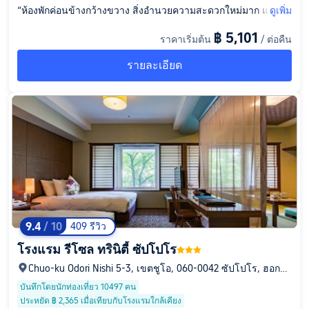
“ห้องพักค่อนข้างกว้างขวาง สิ่งอำนวยความสะดวกใหม่มาก และคว
ดูเพิ่ม
ามสะอาดก็ดีเยี่ยม พวกเขายังให้ห้องชั้นสูงที่เงียบสงบตามที่เราขอด้
฿ 5,101
ราคาเริ่มต้น
/ ต่อคืน
วยค่ะ 👍 ชุดยูกาตะสำหรับผู้หญิงและผู้ชายมีขนาดค่อนข้างใหญ่ ส่
วนของเด็กเล็กมาก (ประมาณไซส์ 120) ลูกชายฉันใส่แทบไม่เข้าเล
รายละเอียด
ยค่ะ 😂 เครื่องนอนของ Mitsui ไม่ต้องพูดถึงเลย สบายมาก หลับสบ
ายทุกคืน ห้องพักทำความสะอาดทุกวัน และสำหรับแขกสามคน พว
กเขาก็เติมน้ำให้สามขวดทุกวัน พอกลับมาก็ไปถามที่แผนกต้อนรับเ
พื่อขอผลิตภัณฑ์ดูแลผิวเพิ่มเติมค่ะ ช่วงนั้นเป็นวันนั้นของเดือนเลยไ
ม่ได้ไปโรงอาบน้ำรวม ได้ยินมาว่ามีบ่อน้ำร้อนแค่บ่อเดียว ทำเลที่ตั้ง
ค่อนข้างใกล้สถานีซัปโปโร ยกเว้นคืนแรกที่ลากกระเป๋าเดินทางท่า
มกลางหิมะค่อนข้างลำบากค่ะ ขอแนะนำเป็นอย่างยิ่ง ไม่มีอะไรที่ไ
ม่ชอบเลย นอกจากห้องน้ำที่ไม่ใช่แบบแยกส่วนเปียกแห้ง 🤣 ถ้าไปซั
ปโปโรอีกก็จะเลือกที่นี่อีกแน่นอนค่ะ!!!”
9.4
/ 10
409 รีวิว
โรงแรม รีโซล ทรินิตี้ ซัปโปโร
Chuo-ku Odori Nishi 5-3, เขตชูโอ, 060-0042 ซัปโปโร, ฮอกไก
โด, ญี่ปุ่น
บันทึกโดยนักท่องเที่ยว 10497 คน
ประหยัด ฿ 2,365 เมื่อเทียบกับโรงแรมใกล้เคียง