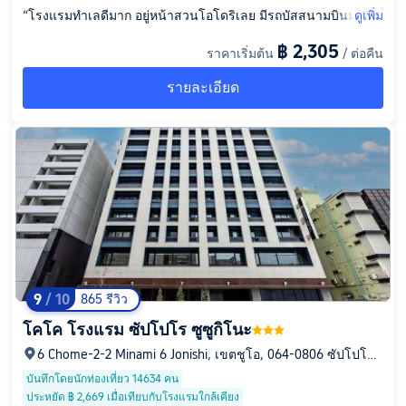
“โรงแรมทำเลดีมาก อยู่หน้าสวนโอโดริเลย มีรถบัสสนามบินมาจอ
ดูเพิ่ม
ดหน้าโรงแรม แถมยังมีสถานีรถไฟใต้ดินอยู่ข้างๆ หรือจะเดินไปทา
฿ 2,305
ราคาเริ่มต้น
/ ต่อคืน
นุกิโคจิก็ได้ ที่แผนกต้อนรับจะให้ชุดผลิตภัณฑ์ดูแลผิวขนาดทดลอง
ตามจำนวนคืนที่เข้าพัก และมีของใช้ในห้องน้ำแบบใช้แล้วทิ้งให้หยิ
รายละเอียด
บได้เองที่หน้าลิฟต์ชั้น 1 มีให้เลือกหลากหลายมาก โดยรวมแล้วห้อง
พักก็ดี แม้จะเล็กแต่ก็มีครบทุกอย่างที่จำเป็น (อวัยวะภายในครบถ้วน
) อีกอย่างคือห้องพักไม่ได้ทำความสะอาดทุกวัน ดูเหมือนจะทำความ
สะอาดทุกๆ 4 คืนที่เข้าพัก ทางแผนกต้อนรับจะแจ้งให้ทราบ กรณีข
องฉันพัก 3 คืนจึงไม่มีการทำความสะอาด แต่สามารถนำผ้าเช็ดตัว
และชุดนอนที่ต้องการเปลี่ยนใส่ถุงผ้าของโรงแรมแล้วแขวนไว้หน้า
ประตูห้องได้ก่อนสิบโมงเช้าทุกวัน รวมถึงขยะด้วย แล้วพนักงานจะ
นำชุดใหม่มาแขวนไว้ที่ประตูให้”
9
/ 10
865 รีวิว
โคโค โรงแรม ซัปโปโร ซูซูกิโนะ
6 Chome-2-2 Minami 6 Jonishi, เขตชูโอ, 064-0806 ซัปโปโร,
ฮอกไกโด, ญี่ปุ่น
บันทึกโดยนักท่องเที่ยว 14634 คน
ประหยัด ฿ 2,669 เมื่อเทียบกับโรงแรมใกล้เคียง