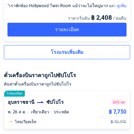
“เราพักห้อง Hollywood Twin Room แม้ว่าจะไม่ใหญ่มาก แต่สะอา
ดูเพิ่ม
ดและจัดวางได้ดีมาก! โรงแรมนี้คุ้มค่ากับเงินที่จ่ายสุดๆ เลยครับ/ค่
฿ 2,408
ราคาเริ่มต้น
/ ต่อคืน
ะ ที่ชั้น 1 ตรงจุดเช็คอิน มีอุปกรณ์อาบน้ำครบชุด แถมยังมีน้ำยาบ้ว
นปาก โทนเนอร์ โลชั่น และคลีนซิ่งเช็ดเครื่องสำอางให้ด้วย! ส่วน
รายละเอียด
สิ่งอำนวยความสะดวกของโรงแรม ผม/ดิฉันให้คะแนนเต็มเลยครับ
/ค่ะ มีห้องซักผ้าแบบบริการตนเอง, เครื่องทำน้ำแข็ง, ไมโครเวฟ, ตู้
เย็น และห้องสูบบุหรี่โดยเฉพาะ สิ่งที่ชอบที่สุดคือมีกาแฟฟรีบริการต
ลอด 24 ชั่วโมง และคุณภาพกาแฟก็เยี่ยมจริงๆ ครับ/ค่ะ 😌”
โรงแรมเพิ่มเติม
ตั๋วเครื่องบินราคาถูกไปซัปโปโร
ค้นหาตั๋วเครื่องบินราคาถูกไปซัปโปโร
ใกล้คุณที่สุด
อุบลราชธานี
ซัปโปโร
26% ลด
฿ 7,730
พ. 26 ส.ค.
เที่ยวเดียว
ประหยัด
฿ 10,410
ไทยเวียตเจ็ท