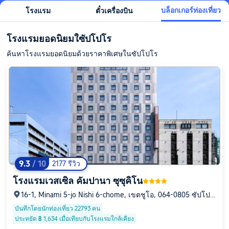
บล็อกเกอร์ท่องเที่ยว
โรงแรม
ตั๋วเครื่องบิน
โรงแรมยอดนิยมใซัปโปโร
ค้นหาโรงแรมยอดนิยมด้วยราคาพิเศษในซัปโปโร
9.3
/ 10
2177 รีวิว
โรงแรมเวสเซิล คัมปานา ซุซุคิโน
16-1, Minami 5-jo Nishi 6-chome, เขตชูโอ, 064-0805 ซัปโปโ
ร, ฮอกไกโด, ญี่ปุ่น
บันทึกโดยนักท่องเที่ยว 22793 คน
ประหยัด ฿ 1,634 เมื่อเทียบกับโรงแรมใกล้เคียง