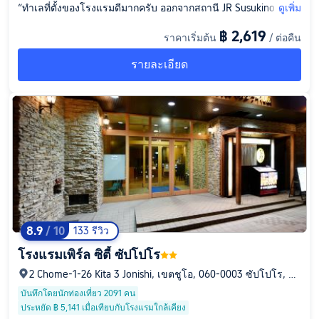
“ทำเลที่ตั้งของโรงแรมดีมากครับ ออกจากสถานี JR Susukino มาก็ถึ
ดูเพิ่ม
งเลย ข้างโรงแรมมีถนนคนเดิน Tanuki Koji ด้วยครับ ใต้ดินก็มีร้าน
฿ 2,619
ราคาเริ่มต้น
/ ต่อคืน
ค้าเล็กๆ เยอะแยะเลย ไม่ต้องห่วงเรื่องอาหารการกินครับ มีซูเปอร์ม
าร์เก็ตอยู่ใต้ตึกด้วย ล็อบบี้โรงแรมอยู่ชั้นสอง มีคูปองเครื่องดื่มฟรีให้
รายละเอียด
ครับ พักกี่วันก็ได้ตามจำนวนวันที่พัก และได้ตามจำนวนคนเข้าพักด้
วย จองห้อง Panorama Deluxe King Bed View สวยดีครับ น้ำแรงม
าก อาบสบายมากครับ หน้าหนาวแอร์ร้อนสุดๆ ไปเลย”
8.9
/ 10
133 รีวิว
โรงแรมเพิร์ล ซิตี้ ซัปโปโร
2 Chome-1-26 Kita 3 Jonishi, เขตชูโอ, 060-0003 ซัปโปโร, ฮอ
กไกโด, ญี่ปุ่น
บันทึกโดยนักท่องเที่ยว 2091 คน
ประหยัด ฿ 5,141 เมื่อเทียบกับโรงแรมใกล้เคียง