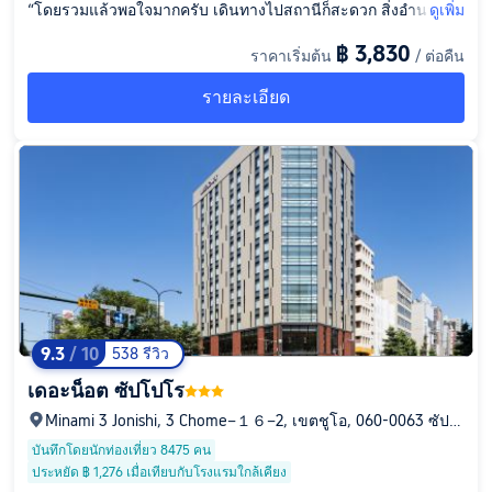
“โดยรวมแล้วพอใจมากครับ เดินทางไปสถานีก็สะดวก สิ่งอำนวยคว
ดูเพิ่ม
ามสะดวก: มีครบทุกอย่างครับ แถมยังมีอ่างอาบน้ำใหญ่ หลังแช่น้ำเ
฿ 3,830
ราคาเริ่มต้น
/ ต่อคืน
สร็จก็ทานไอติมได้ด้วย ความสะอาด: ดีมากครับ พักอยู่ 4 คืน เปลี่ย
นผ้าเช็ดตัวให้ทุกวันเลย สภาพแวดล้อม: เงียบสงบ รอบๆ ไม่มีเสียงดั
รายละเอียด
งรบกวน บริการ: ดีมากครับ เข้าออกก็ทักทายอย่างสุภาพ อาหารเช้า
ของโรงแรมอร่อยมาก~ ครั้งหน้าถ้าไปซัปโปโรจะกลับมาพักที่นี่อีกแ
น่นอนครับ”
9.3
/ 10
538 รีวิว
เดอะน็อต ซัปโปโร
Minami 3 Jonishi, 3 Chome−１６−2, เขตชูโอ, 060-0063 ซัปโ
ปโร, ฮอกไกโด, ญี่ปุ่น
บันทึกโดยนักท่องเที่ยว 8475 คน
ประหยัด ฿ 1,276 เมื่อเทียบกับโรงแรมใกล้เคียง