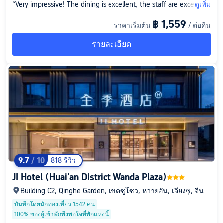
“Very impressive! The dining is excellent, the staff are exception
ดูเพิ่ม
al, and the rooms are spotless. I stayed in the executive suite fo
฿ 1,559
ราคาเริ่มต้น
/ ต่อคืน
r about two weeks. It is a nice place to go for breakfast and din
ner. The best Western breakfast in Huai'an is definitely there in
รายละเอียด
the Pullman. The restaurant that serves local cuisine, Huaiyin Cai
, is superb. Having stayed in this hotel many times, I have to sa
y that it is just a wonderful experience. The lobby bar has a very
nice selection of drinks. The friendliest and most helpful staff I
have ever seen in China are in the Pullman in Huai'an. The classi
est place in Huai'an is their executive lounge. It is attached to a
large shopping mall, and there is a 7-11 very close by. Many of t
he staff speak English well. That is a nice hotel!”
9.7
/ 10
818 รีวิว
JI Hotel (Huai'an District Wanda Plaza)
Building C2, Qinghe Garden, เขตซูโซว, หวายอัน, เจียงซู, จีน
บันทึกโดยนักท่องเที่ยว 1542 คน
100% ของผู้เข้าพักพึงพอใจที่พักแห่งนี้