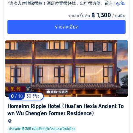
“這次入住體驗很棒！酒店位置很好找，出行很方便。前台服務熱
ดูเพิ่ม
情專業，辦理入住很快。房間乾淨整潔，床品舒適，隔音也不錯
฿ 1,300
ราคาเริ่มต้น
/ ต่อคืน
，晚上睡得很安穩。早餐種類豐富，味道也在線。每天還送水果
，整體性價比很高，下次有機會還會再來！ ------ 版本二：注重
รายละเอียด
環境與衞生（適合對清潔度要求高的） 必須給個好評！房間衞生
做得非常到位，角落都很乾凈，讓人住着很放心。裝修風格簡約
温馨，燈光舒服，很有氛圍感。衞生間乾濕分離，熱水出水快。
服務人員態度也很好，有問題響應很及時。是一次很舒心的入住
體驗。 ------ 版本三：簡練實惠型（不想打太多字） 性價比很高
的一家酒店。位置便利，出門就是[商圈/地鐵]。房間設施齊全，
空調給力，Wi-Fi速度快，床睡着很舒服。前台小姐姐/小哥哥服
務態度超好，還貼心送了[礦泉水/小零食]。推薦入住！ ------ 版
本四：商務出行型（適合出差黨） 出差首選。地理位置優越，周
邊吃飯購物都很方便。房間安靜，辦公桌設計合理，網絡穩定，
非常適合處理工作。前台效率高，退房很快。整體感覺專業、高
0
/ 10
30 รีวิว
效，值得推薦。 ------ 你可以把方括號 [ ] 裏的內容換成自己的
Homeinn Ripple Hotel (Huai'an Hexia Ancient To
實際經歷，比如具體的地名、小吃等，會更真實。 如果你告訴我
wn Wu Cheng'en Former Residence)
這次入住的亮點（比如風景特別好、服務特別暖心、有驚喜贈品
），我可以再幫你定製一條更有個人特色的評價。”
ประหยัด ฿ 385 เมื่อเทียบกับโรงแรมใกล้เคียง