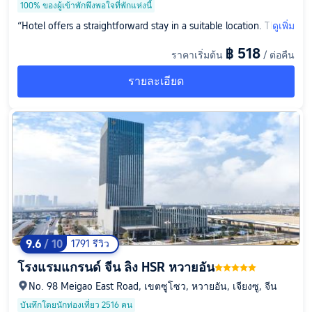
100% ของผู้เข้าพักพึงพอใจที่พักแห่งนี้
“Hotel offers a straightforward stay in a suitable location. The ro
ดูเพิ่ม
oms are adequate with pleasant views. Staff are friendly and ac
฿ 518
ราคาเริ่มต้น
/ ต่อคืน
commodating.”
รายละเอียด
9.6
/ 10
1791 รีวิว
โรงแรมแกรนด์ จีน ลิง HSR หวายอัน
No. 98 Meigao East Road, เขตซูโซว, หวายอัน, เจียงซู, จีน
บันทึกโดยนักท่องเที่ยว 2516 คน