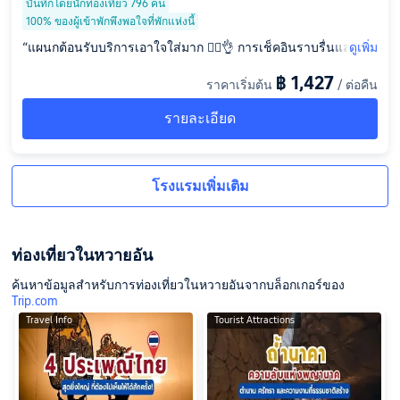
บันทึกโดยนักท่องเที่ยว 796 คน
อัน, เจียงซู, จีน
100% ของผู้เข้าพักพึงพอใจที่พักแห่งนี้
“แผนกต้อนรับบริการเอาใจใส่มาก 👌🏻👌 การเช็คอินราบรื่นและมีป
ดูเพิ่ม
ระสิทธิภาพ สะดวกสบายเหมือนลมฤดูใบไม้ผลิพัดผ่าน ห้องพักเป็นห
฿ 1,427
ราคาเริ่มต้น
/ ต่อคืน
นึ่งในห้องที่น่าพึงพอใจที่สุดที่ฉันเคยพักมา ทิวทัศน์นอกหน้าต่างของ
Zhengyang นั้นสวยงาม และพระอาทิตย์ขึ้นก็รักษาได้มากเกินไป ป้
รายละเอียด
าและลุงในห้องดีมาก รายละเอียดสมบูรณ์แบบ! อย่างไรก็ตาม มีคร
าบน้ําในฝักบัวและโต๊ะข้างเตียง ดังนั้นการทําความสะอาดจะดีกว่า
ห้องอาหารเช้ามีเสียงดังไปหน่อย และพนักงานพูดเสียงดัง ซึ่งส่งผล
ต่อประสบการณ์การรับประทานอาหาร ฉันหวังว่าจะปรับปรุง”
โรงแรมเพิ่มเติม
ท่องเที่ยวในหวายอัน
ค้นหาข้อมูลสำหรับการท่องเที่ยวในหวายอันจากบล็อกเกอร์ของ
Trip.com
Travel Info
Tourist Attractions