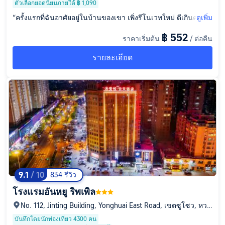
ตัวเลือกยอดนิยมภายใต้ ฿ 1,090
“ครั้งแรกที่ฉันอาศัยอยู่ในบ้านของเขา เพิ่งรีโนเวทใหม่ ดีเกินคาด ไ
ดูเพิ่ม
ม่มีกลิ่นฟอร์มาลดีไฮด์ ห้องพักสะอาด ถูกหลักอนามัย และบริการอยู่
฿ 552
ราคาเริ่มต้น
/ ต่อคืน
ในสถานที่ ผู้หญิงที่แผนกต้อนรับเป็นกันเองมาก และช่วยฉันขนสัม
ภาระไปที่ห้อง ที่จอดรถก็สะดวก เพื่อนร่วมชาติยังบอกว่าครั้งต่อไปที่
รายละเอียด
ฉันมาที่ Huai'an เพื่อเล่นและอาศัยอยู่ที่นี่ราคาไม่แพงและคุ้มค่า”
9.1
/ 10
834 รีวิว
โรงแรมอันหยู ริพเพิล
No. 112, Jinting Building, Yonghuai East Road, เขตซูโซว, หวา
ยอัน, เจียงซู, จีน
บันทึกโดยนักท่องเที่ยว 4300 คน